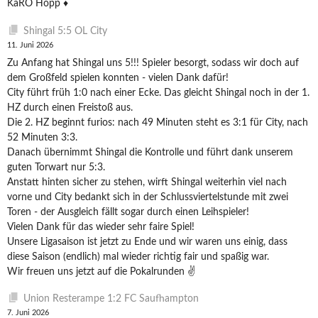
KaRO Hopp ♦️
Shingal 5:5 OL City
11. Juni 2026
Zu Anfang hat Shingal uns 5!!! Spieler besorgt, sodass wir doch auf
dem Großfeld spielen konnten - vielen Dank dafür!
City führt früh 1:0 nach einer Ecke. Das gleicht Shingal noch in der 1.
HZ durch einen Freistoß aus.
Die 2. HZ beginnt furios: nach 49 Minuten steht es 3:1 für City, nach
52 Minuten 3:3.
Danach übernimmt Shingal die Kontrolle und führt dank unserem
guten Torwart nur 5:3.
Anstatt hinten sicher zu stehen, wirft Shingal weiterhin viel nach
vorne und City bedankt sich in der Schlussviertelstunde mit zwei
Toren - der Ausgleich fällt sogar durch einen Leihspieler!
Vielen Dank für das wieder sehr faire Spiel!
Unsere Ligasaison ist jetzt zu Ende und wir waren uns einig, dass
diese Saison (endlich) mal wieder richtig fair und spaßig war.
Wir freuen uns jetzt auf die Pokalrunden ✌️
Union Resterampe 1:2 FC Saufhampton
7. Juni 2026