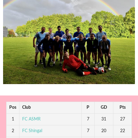
Pos
Club
P
GD
Pts
1
FC ASMR
7
31
27
2
FC Shingal
7
20
22