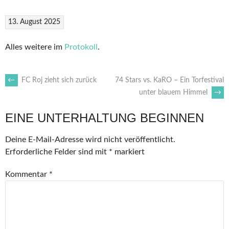
13. August 2025
Alles weitere im
Protokoll
.
ARTIKEL-
←
FC Roj zieht sich zurück
74 Stars vs. KaRO – Ein Torfestival
unter blauem Himmel
→
NAVIGATION
EINE UNTERHALTUNG BEGINNEN
Deine E-Mail-Adresse wird nicht veröffentlicht.
Erforderliche Felder sind mit
*
markiert
Kommentar
*