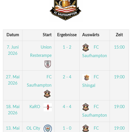
Datum
Start
Ergebnisse
Auswärts
Zeit
7. Juni
Union
1 - 2
FC
15:00
2026
Resterampe
Saufhampton
27. Mai
FC
2 - 4
FC
19:00
2026
Saufhampton
Shingal
18. Mai
KaRO
4 - 4
FC
19:00
2026
Saufhampton
13. Mai
OL City
1 - 0
FC
19:00