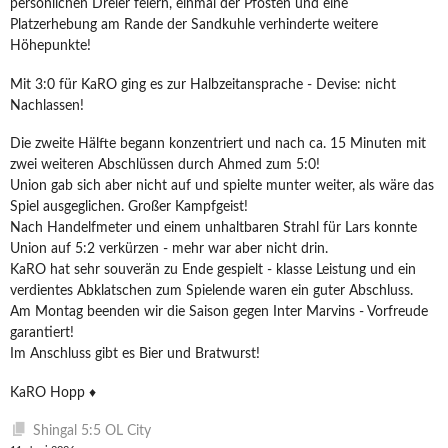
persönlichen Dreier feiern, einmal der Pfosten und eine
Platzerhebung am Rande der Sandkuhle verhinderte weitere
Höhepunkte!
Mit 3:0 für KaRO ging es zur Halbzeitansprache - Devise: nicht
Nachlassen!
Die zweite Hälfte begann konzentriert und nach ca. 15 Minuten mit
zwei weiteren Abschlüssen durch Ahmed zum 5:0!
Union gab sich aber nicht auf und spielte munter weiter, als wäre das
Spiel ausgeglichen. Großer Kampfgeist!
Nach Handelfmeter und einem unhaltbaren Strahl für Lars konnte
Union auf 5:2 verkürzen - mehr war aber nicht drin.
KaRO hat sehr souverän zu Ende gespielt - klasse Leistung und ein
verdientes Abklatschen zum Spielende waren ein guter Abschluss.
Am Montag beenden wir die Saison gegen Inter Marvins - Vorfreude
garantiert!
Im Anschluss gibt es Bier und Bratwurst!
KaRO Hopp ♦️
Shingal 5:5 OL City