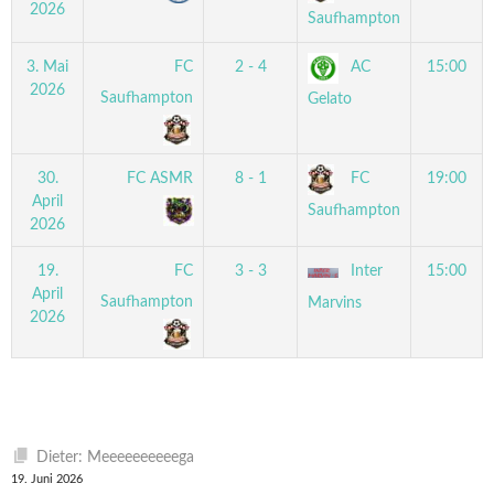
2026
Saufhampton
3. Mai
FC
2 - 4
AC
15:00
2026
Saufhampton
Gelato
30.
FC ASMR
8 - 1
FC
19:00
April
Saufhampton
2026
19.
FC
3 - 3
Inter
15:00
April
Saufhampton
Marvins
2026
Dieter: Meeeeeeeeeega
19. Juni 2026