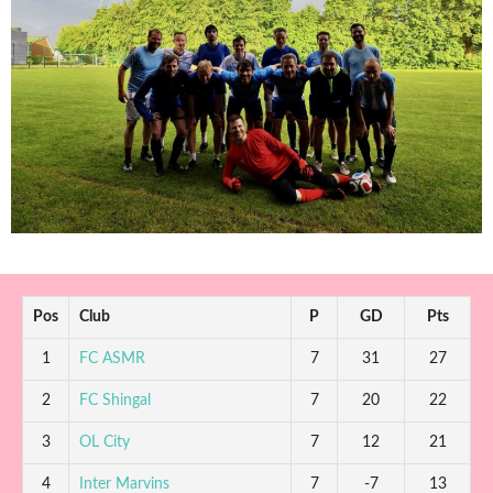
Pos
Club
P
GD
Pts
1
FC ASMR
7
31
27
2
FC Shingal
7
20
22
3
OL City
7
12
21
4
Inter Marvins
7
-7
13