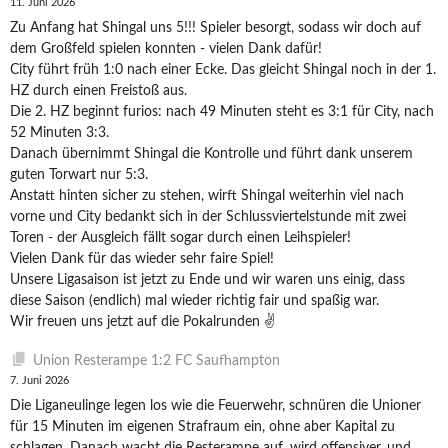
11. Juni 2026
Zu Anfang hat Shingal uns 5!!! Spieler besorgt, sodass wir doch auf
dem Großfeld spielen konnten - vielen Dank dafür!
City führt früh 1:0 nach einer Ecke. Das gleicht Shingal noch in der 1.
HZ durch einen Freistoß aus.
Die 2. HZ beginnt furios: nach 49 Minuten steht es 3:1 für City, nach
52 Minuten 3:3.
Danach übernimmt Shingal die Kontrolle und führt dank unserem
guten Torwart nur 5:3.
Anstatt hinten sicher zu stehen, wirft Shingal weiterhin viel nach
vorne und City bedankt sich in der Schlussviertelstunde mit zwei
Toren - der Ausgleich fällt sogar durch einen Leihspieler!
Vielen Dank für das wieder sehr faire Spiel!
Unsere Ligasaison ist jetzt zu Ende und wir waren uns einig, dass
diese Saison (endlich) mal wieder richtig fair und spaßig war.
Wir freuen uns jetzt auf die Pokalrunden ✌️
Union Resterampe 1:2 FC Saufhampton
7. Juni 2026
Die Liganeulinge legen los wie die Feuerwehr, schnüren die Unioner
für 15 Minuten im eigenen Strafraum ein, ohne aber Kapital zu
schlagen. Danach wacht die Resterampe auf, wird offensiver, und