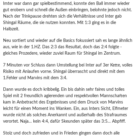
Imter war dann gar spielbestimmend, konnte den Ball immer wieder
gut erobern und schnell die Außen einbringen, belohnte jedoch nicht.
Nach der Trinkpause drehten sich die Verhältnisse und Inter gab
Shingal Räume, die sie nutzen konnten. Mit 1:3 ging es in die
Halbzeit.
Neu sortiert und wieder auf die Basics fokussiert sah es lange ähnlich
aus, wie in der 1.HZ. Das 2:3 das Resultat, doch das 2:4 folgte -
gleiches Prozedere, wieder zuviel Raum für Shingal im Zentrum.
7 Minuten vor Schluss dann Umstellung bei Inter auf 3er Kette, volles
Risiko mit Anlaufen vorne. Shingal überrascht und direkt mit dem
1.Fehler und Marvins mit dem 3:4.
Dann wurde es doch kribbelig. Ein bis dahin sehr faires und tolles
Spiel mit 2 freundlich agierenden und respektvollen Mannschaften
kam in Anbetracht des Ergebnisses und dem Druck von Marvins
leicht für einen Moment ins Wanken. Ein, aus Inters Sicht, Elfmeter
wurde nicht als solches Anerkannt und außerhalb des Strafraumes
verortet. Naja… kein 4:4, dafür Skeunden später das 3:5… Abpfiff.
Stolz und doch zufrieden und in Frieden gingen dann doch alle