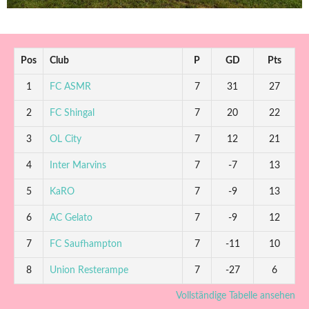
Pos
Club
P
GD
Pts
1
FC ASMR
7
31
27
2
FC Shingal
7
20
22
3
OL City
7
12
21
4
Inter Marvins
7
-7
13
5
KaRO
7
-9
13
6
AC Gelato
7
-9
12
7
FC Saufhampton
7
-11
10
8
Union Resterampe
7
-27
6
Vollständige Tabelle ansehen