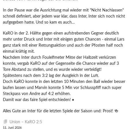
In der Pause war die Ausrichtung mal wieder mit "Nicht Nachlassen"
schnell definiert, aber jedem war klar, dass Inter, Inter sich noch nicht
aufgegeben hatte. Und so kam es auch…
KaRO in der 2. Hälfte gegen einen aufstrebenden Gegner deutlich
mehr unter Druck und Inter mit einigen guten Chancen - einmal Lars
ganz stark mit einer Rettungsaktion und auch der Pfosten half noch
einmal kräftig mit.
Nachdem Inter durch Foulelfmeter Mitte der Halbzeit verkürzen
konnte, vergab KaRO auf der Gegenseite die Chance wieder auf 3
Tore Abstand zu stellen, und es wurde wieder verteidigt!
Spätestens nach dem 3:2 lag der Ausgleich in der Luft.
Doch KaRO konnte in den letzten 10 Minuten den Ball wieder besser
laufen lassen und Marvin konnte 5 Min vor Schlusspfiff nach super
Steckpass von Andre auf 4:2 erhöhen.
Damit war das faire Spiel entschieden! ♦️
Alles Gute an Inter für die letzten Spiele der Saison und: Prost! 🍻
Union – KaRO 2:5
11. Juni 2026