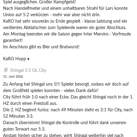
Spiel ausgeglichen. Großer Kampfgeist!
Nach Handelfmeter und einem unhaltbaren Strahl für Lars konnte
Union auf 5:2 verkürzen - mehr war aber nicht drin.
KaRO hat sehr souverän zu Ende gespielt - klasse Leistung und ein
verdientes Abklatschen zum Spielende waren ein guter Abschluss.
Am Montag beenden wir die Saison gegen Inter Marvins - Vorfreude
garantiert!
Im Anschluss gibt es Bier und Bratwurst!
KaRO Hopp ♦️
Shingal 5:5 OL City
11. Juni 2026
Zu Anfang hat Shingal uns 5!!! Spieler besorgt, sodass wir doch auf
dem Großfeld spielen konnten - vielen Dank dafür!
City führt früh 1:0 nach einer Ecke. Das gleicht Shingal noch in der 1.
HZ durch einen Freistoß aus.
Die 2. HZ beginnt furios: nach 49 Minuten steht es 3:1 für City, nach
52 Minuten 3:3.
Danach übernimmt Shingal die Kontrolle und führt dank unserem
guten Torwart nur 5:3.
Anstatt hinten sicher zu stehen, wirft Shingal weiterhin viel nach