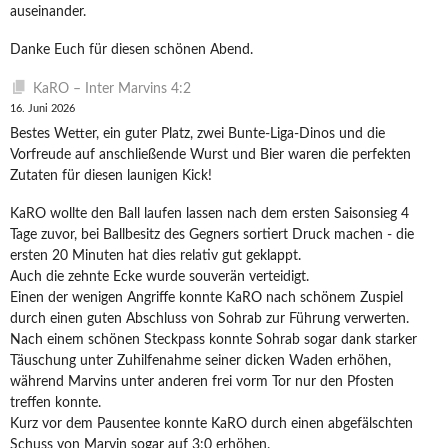
auseinander.
Danke Euch für diesen schönen Abend.
KaRO – Inter Marvins 4:2
16. Juni 2026
Bestes Wetter, ein guter Platz, zwei Bunte-Liga-Dinos und die
Vorfreude auf anschließende Wurst und Bier waren die perfekten
Zutaten für diesen launigen Kick!
KaRO wollte den Ball laufen lassen nach dem ersten Saisonsieg 4
Tage zuvor, bei Ballbesitz des Gegners sortiert Druck machen - die
ersten 20 Minuten hat dies relativ gut geklappt.
Auch die zehnte Ecke wurde souverän verteidigt.
Einen der wenigen Angriffe konnte KaRO nach schönem Zuspiel
durch einen guten Abschluss von Sohrab zur Führung verwerten.
Nach einem schönen Steckpass konnte Sohrab sogar dank starker
Täuschung unter Zuhilfenahme seiner dicken Waden erhöhen,
während Marvins unter anderen frei vorm Tor nur den Pfosten
treffen konnte.
Kurz vor dem Pausentee konnte KaRO durch einen abgefälschten
Schuss von Marvin sogar auf 3:0 erhöhen.