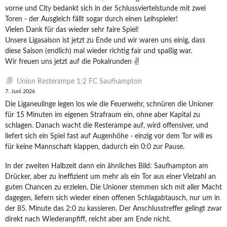
vorne und City bedankt sich in der Schlussviertelstunde mit zwei
Toren - der Ausgleich fällt sogar durch einen Leihspieler!
Vielen Dank für das wieder sehr faire Spiel!
Unsere Ligasaison ist jetzt zu Ende und wir waren uns einig, dass
diese Saison (endlich) mal wieder richtig fair und spaßig war.
Wir freuen uns jetzt auf die Pokalrunden ✌️
Union Resterampe 1:2 FC Saufhampton
7. Juni 2026
Die Liganeulinge legen los wie die Feuerwehr, schnüren die Unioner
für 15 Minuten im eigenen Strafraum ein, ohne aber Kapital zu
schlagen. Danach wacht die Resterampe auf, wird offensiver, und
liefert sich ein Spiel fast auf Augenhöhe - einzig vor dem Tor will es
für keine Mannschaft klappen, dadurch ein 0:0 zur Pause.
In der zweiten Halbzeit dann ein ähnliches Bild: Saufhampton am
Drücker, aber zu ineffizient um mehr als ein Tor aus einer Vielzahl an
guten Chancen zu erzielen. Die Unioner stemmen sich mit aller Macht
dagegen, liefern sich wieder einen offenen Schlagabtausch, nur um in
der 85. Minute das 2:0 zu kassieren. Der Anschlusstreffer gelingt zwar
direkt nach Wiederanpfiff, reicht aber am Ende nicht.