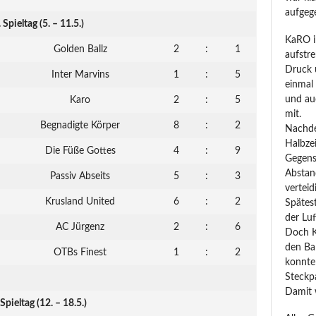
aufgeg
. Spieltag (5. – 11.5.)
KaRO i
Golden Ballz
2
:
1
aufstr
Druck 
Inter Marvins
1
:
5
einmal 
und auc
Karo
2
:
5
mit.
Begnadigte Körper
8
:
2
Nachde
Halbze
Die Füße Gottes
4
:
9
Gegens
Abstan
Passiv Abseits
5
:
3
verteid
Krusland United
6
:
2
Spätes
der Luf
AC Jürgenz
2
:
6
Doch K
den Bal
OTBs Finest
1
:
2
konnte
Steckp
Damit w
 Spieltag (12. – 18.5.)