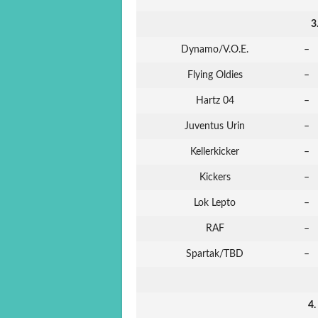
3
Dynamo/V.O.E.
–
Flying Oldies
–
Hartz 04
–
Juventus Urin
–
Kellerkicker
–
Kickers
–
Lok Lepto
–
RAF
–
Spartak/TBD
–
4.