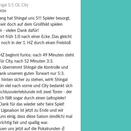
ngal 5:5 OL City
 2026
ng hat Shingal uns 5!!! Spieler besorgt,
 wir doch auf dem Großfeld spielen
n - vielen Dank dafür!
hrt früh 1:0 nach einer Ecke. Das gleicht
 noch in der 1. HZ durch einen Freistoß
 HZ beginnt furios: nach 49 Minuten steht
für City, nach 52 Minuten 3:3.
 übernimmt Shingal die Kontrolle und
dank unserem guten Torwart nur 5:3.
 hinten sicher zu stehen, wirft Shingal
in viel nach vorne und City bedankt sich
Schlussviertelstunde mit zwei Toren - der
ch fällt sogar durch einen Leihspieler!
Dank für das wieder sehr faire Spiel!
Ligasaison ist jetzt zu Ende und wir
ns einig, dass diese Saison (endlich) mal
richtig fair und spaßig war.
uen uns jetzt auf die Pokalrunden ✌️