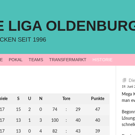
E LIGA OLDENBUR
CKEN SEIT 1996
LE
POKAL
TEAMS
TRANSFERMARKT
HISTORIE
Die
19. Juni
Mega Ki
piele
S
U
N
Tore
Punkte
man ev
17
15
2
0
74
:
29
47
Begonn
Lösung
17
13
1
3
100
:
40
40
schnel
17
13
0
4
82
:
43
39