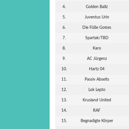
4.
Golden Ballz
5.
Juventus Urin
6.
Die Füße Gottes
7.
Spartak/TBD
8.
Karo
9.
AC Jürgenz
10.
Hartz 04
11.
Passiv Abseits
12.
Lok Lepto
13.
Krusland United
14.
RAF
15.
Begnadigte Körper