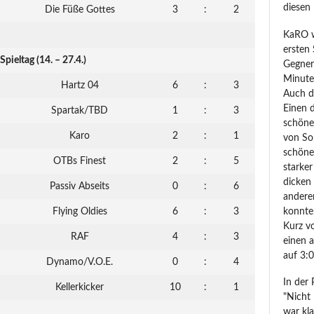
diesen 
Die Füße Gottes
3
:
2
KaRO w
ersten 
 Spieltag (14. – 27.4.)
Gegner
Minuten
Hartz 04
6
:
3
Auch d
Einen 
Spartak/TBD
1
:
3
schöne
Karo
2
:
1
von So
schöne
OTBs Finest
2
:
5
starke
dicken
Passiv Abseits
0
:
6
anderen
Flying Oldies
6
:
3
konnte
Kurz v
RAF
4
:
3
einen 
auf 3:
Dynamo/V.O.E.
0
:
4
In der
Kellerkicker
10
:
1
"Nicht 
war kla