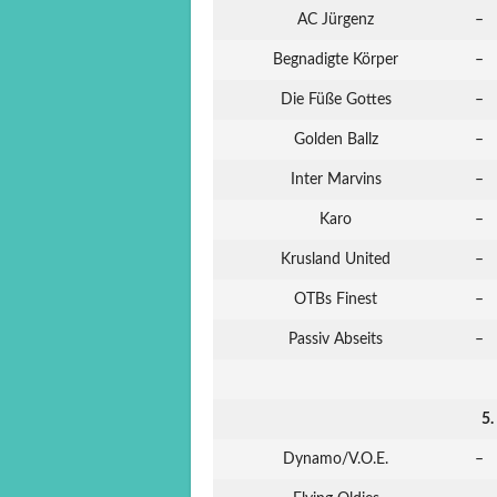
AC Jürgenz
–
Begnadigte Körper
–
Die Füße Gottes
–
Golden Ballz
–
Inter Marvins
–
Karo
–
Krusland United
–
OTBs Finest
–
Passiv Abseits
–
5.
Dynamo/V.O.E.
–