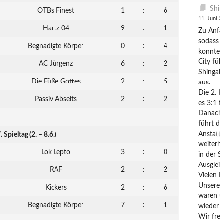
Shi
OTBs Finest
1
:
6
11. Juni
Hartz 04
9
:
1
Zu Anfa
sodass
Begnadigte Körper
0
:
4
konnte
City fü
AC Jürgenz
6
:
2
Shingal
Die Füße Gottes
2
:
5
aus.
Die 2.
Passiv Abseits
2
:
2
es 3:1 
Danach
führt 
Anstatt
. Spieltag (2. – 8.6.)
weiterh
Lok Lepto
3
:
0
in der 
Ausglei
RAF
2
:
2
Vielen 
Unsere 
Kickers
2
:
6
waren u
Begnadigte Körper
7
:
1
wieder 
Wir fre