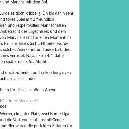
er und Marvins mit dem 3:4.
rde es doch kribbelig. Ein bis dahin sehr
und tolles Spiel mit 2 freundlich
nden und respektvollen Mannschaften
 Anbetracht des Ergebnisses und dem
von Marvins leicht für einen Moment ins
 Ein, aus Inters Sicht, Elfmeter wurde
als solches Anerkannt und außerhalb des
umes verortet. Naja… kein 4:4, dafür
en später das 3:5… Abpfiff.
und doch zufrieden und in Frieden gingen
och alle auseinander.
Euch für diesen schönen Abend.
O – Inter Marvins 4:2
 2026
Wetter, ein guter Platz, zwei Bunte-Liga-
und die Vorfreude auf anschließende
und Bier waren die perfekten Zutaten für