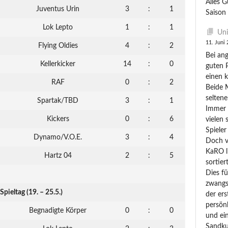
Alles G
Juventus Urin
3
:
1
Saison 
Lok Lepto
1
:
1
Uni
11. Juni
Flying Oldies
4
:
2
Bei an
Kellerkicker
14
:
0
guten 
einen k
RAF
0
:
2
Beide 
seltene
Spartak/TBD
3
:
1
Immer 
Kickers
0
:
6
vielen
Spieler
Dynamo/V.O.E.
3
:
4
Doch v
KaRO l
Hartz 04
2
:
5
sortier
Dies f
zwangs
 Spieltag (19. – 25.5.)
der er
persönl
Begnadigte Körper
0
:
0
und ei
Sandku