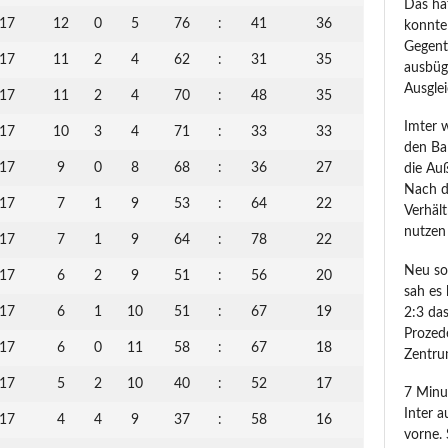
Das ha
17
12
0
5
76
:
41
36
konnte
Gegent
17
11
2
4
62
:
31
35
ausbüg
Ausglei
17
11
2
4
70
:
48
35
Imter 
17
10
3
4
71
:
33
33
den Ba
17
9
0
8
68
:
36
27
die Auß
Nach d
17
7
1
9
53
:
64
22
Verhält
nutzen 
17
7
1
9
64
:
78
22
Neu sor
17
6
2
9
51
:
56
20
sah es 
17
6
1
10
51
:
67
19
2:3 das
Prozede
17
6
0
11
58
:
67
18
Zentru
17
5
2
10
40
:
52
17
7 Minu
Inter a
17
4
4
9
37
:
58
16
vorne.