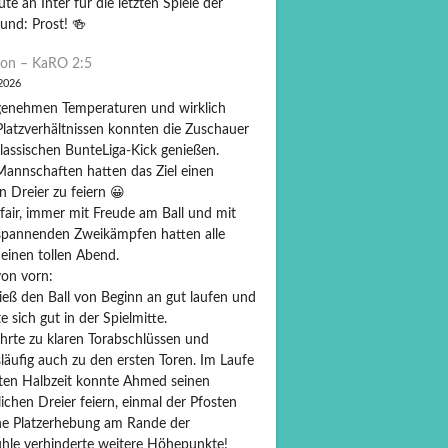
ute an Inter für die letzten Spiele der
und: Prost! 🍻
on – KaRO 2:5
 2026
genehmen Temperaturen und wirklich
Platzverhältnissen konnten die Zuschauer
lassischen BunteLiga-Kick genießen.
Mannschaften hatten das Ziel einen
n Dreier zu feiern 😀
fair, immer mit Freude am Ball und mit
 spannenden Zweikämpfen hatten alle
 einen tollen Abend.
on vorn:
ieß den Ball von Beginn an gut laufen und
te sich gut in der Spielmitte.
ührte zu klaren Torabschlüssen und
läufig auch zu den ersten Toren. Im Laufe
sten Halbzeit konnte Ahmed seinen
ichen Dreier feiern, einmal der Pfosten
ne Platzerhebung am Rande der
hle verhinderte weitere Höhepunkte!