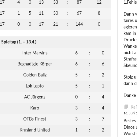
17
4
0
13
33
:
87
12
1.Fehl
17
1
5
11
30
:
67
8
Dann wu
faires 
17
0
0
17
21
:
144
0
agiere
kam in
Druck 
. Spieltag (1. – 13.4.)
Wanken.
nicht 
Inter Marvins
6
:
0
Strafra
Begnadigte Körper
6
:
6
Skeund
Golden Ballz
5
:
2
Stolz 
dann d
Lok Lepto
5
:
1
Danke 
AC Jürgenz
0
:
4
KaR
Karo
3
:
4
16. Juni
OTBs Finest
3
:
7
Bestes 
Dinos 
Krusland United
1
:
2
Wurst 