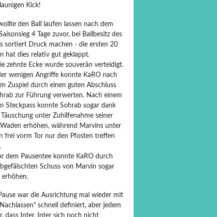
launigen Kick!
ollte den Ball laufen lassen nach dem
Saisonsieg 4 Tage zuvor, bei Ballbesitz des
s sortiert Druck machen - die ersten 20
 hat dies relativ gut geklappt.
ie zehnte Ecke wurde souverän verteidigt.
der wenigen Angriffe konnte KaRO nach
m Zuspiel durch einen guten Abschluss
hrab zur Führung verwerten. Nach einem
n Steckpass konnte Sohrab sogar dank
r Täuschung unter Zuhilfenahme seiner
 Waden erhöhen, während Marvins unter
 frei vorm Tor nur den Pfosten treffen
.
or dem Pausentee konnte KaRO durch
abgefälschten Schuss von Marvin sogar
0 erhöhen.
 Pause war die Ausrichtung mal wieder mit
Nachlassen" schnell definiert, aber jedem
r, dass Inter, Inter sich noch nicht