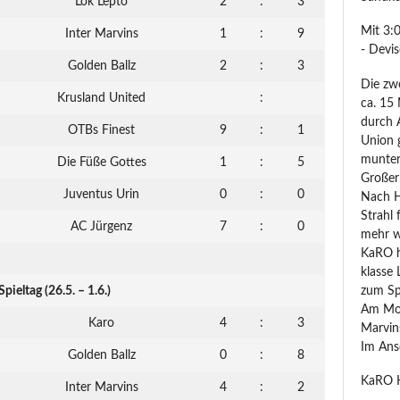
Lok Lepto
2
:
3
Mit 3:
Inter Marvins
1
:
9
- Devis
Golden Ballz
2
:
3
Die zw
Krusland United
:
ca. 15
durch 
OTBs Finest
9
:
1
Union g
munter 
Die Füße Gottes
1
:
5
Großer
Juventus Urin
0
:
0
Nach H
Strahl 
AC Jürgenz
7
:
0
mehr wa
KaRO h
klasse 
 Spieltag (26.5. – 1.6.)
zum Sp
Am Mon
Karo
4
:
3
Marvins
Im Ansc
Golden Ballz
0
:
8
KaRO H
Inter Marvins
4
:
2