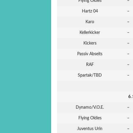
Flying Oldies
–
Hartz 04
–
Karo
–
Kellerkicker
–
Kickers
–
Passiv Abseits
–
RAF
–
Spartak/TBD
–
6.
Dynamo/V.O.E.
–
Flying Oldies
–
Juventus Urin
–