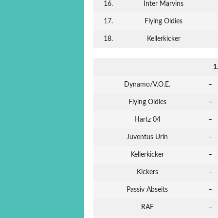
16.
Inter Marvins
17.
Flying Oldies
18.
Kellerkicker
1
Dynamo/V.O.E.
–
Flying Oldies
–
Hartz 04
–
Juventus Urin
–
Kellerkicker
–
Kickers
–
Passiv Abseits
–
RAF
–