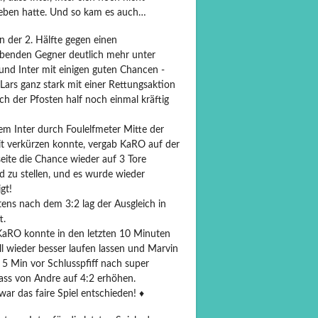
eben hatte. Und so kam es auch…
n der 2. Hälfte gegen einen
ebenden Gegner deutlich mehr unter
und Inter mit einigen guten Chancen -
Lars ganz stark mit einer Rettungsaktion
h der Pfosten half noch einmal kräftig
m Inter durch Foulelfmeter Mitte der
it verkürzen konnte, vergab KaRO auf der
eite die Chance wieder auf 3 Tore
d zu stellen, und es wurde wieder
igt!
tens nach dem 3:2 lag der Ausgleich in
t.
aRO konnte in den letzten 10 Minuten
l wieder besser laufen lassen und Marvin
 5 Min vor Schlusspfiff nach super
ass von Andre auf 4:2 erhöhen.
ar das faire Spiel entschieden! ♦️