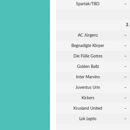
Spartak/TBD
–
2.
AC Jürgenz
–
Begnadigte Körper
–
Die Füße Gottes
–
Golden Ballz
–
Inter Marvins
–
Juventus Urin
–
Kickers
–
Krusland United
–
Lok Lepto
–