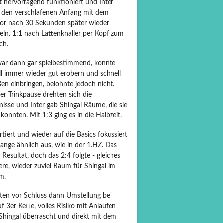
t hervorragend funktioniert und Inter
 den verschlafenen Anfang mit dem
or nach 30 Sekunden später wieder
eln. 1:1 nach Lattenknaller per Kopf zum
ch.
war dann gar spielbestimmend, konnte
ll immer wieder gut erobern und schnell
en einbringen, belohnte jedoch nicht.
er Trinkpause drehten sich die
nisse und Inter gab Shingal Räume, die sie
konnten. Mit 1:3 ging es in die Halbzeit.
tiert und wieder auf die Basics fokussiert
lange ähnlich aus, wie in der 1.HZ. Das
 Resultat, doch das 2:4 folgte - gleiches
re, wieder zuviel Raum für Shingal im
m.
ten vor Schluss dann Umstellung bei
uf 3er Kette, volles Risiko mit Anlaufen
 Shingal überrascht und direkt mit dem