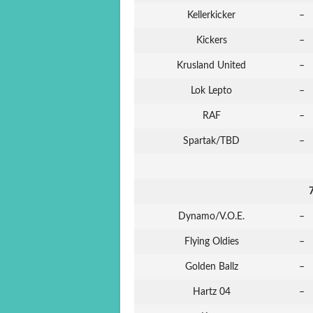
Kellerkicker
–
Kickers
–
Krusland United
–
Lok Lepto
–
RAF
–
Spartak/TBD
–
7
Dynamo/V.O.E.
–
Flying Oldies
–
Golden Ballz
–
Hartz 04
–