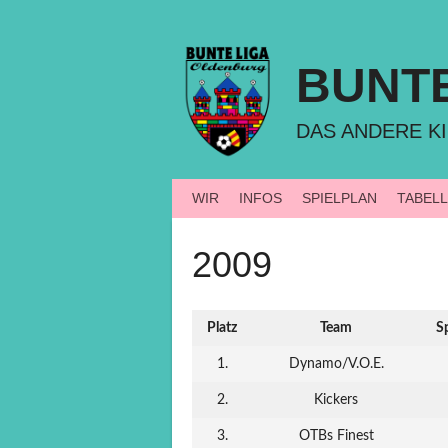
Springe
zum
Inhalt
BUNT
DAS ANDERE KI
WIR
INFOS
SPIELPLAN
TABEL
2009
Platz
Team
S
1.
Dynamo/V.O.E.
2.
Kickers
3.
OTBs Finest