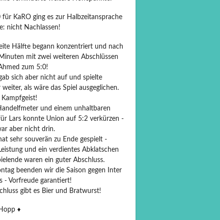
0 für KaRO ging es zur Halbzeitansprache
e: nicht Nachlassen!
eite Hälfte begann konzentriert und nach
 Minuten mit zwei weiteren Abschlüssen
Ahmed zum 5:0!
ab sich aber nicht auf und spielte
weiter, als wäre das Spiel ausgeglichen.
 Kampfgeist!
andelfmeter und einem unhaltbaren
für Lars konnte Union auf 5:2 verkürzen -
r aber nicht drin.
at sehr souverän zu Ende gespielt -
Leistung und ein verdientes Abklatschen
ielende waren ein guter Abschluss.
tag beenden wir die Saison gegen Inter
 - Vorfreude garantiert!
hluss gibt es Bier und Bratwurst!
opp ♦️