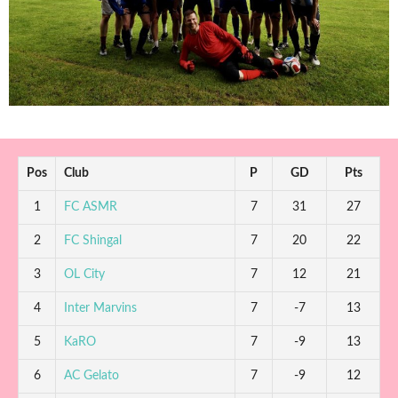
Pos
Club
P
GD
Pts
1
FC ASMR
7
31
27
2
FC Shingal
7
20
22
3
OL City
7
12
21
4
Inter Marvins
7
-7
13
5
KaRO
7
-9
13
6
AC Gelato
7
-9
12