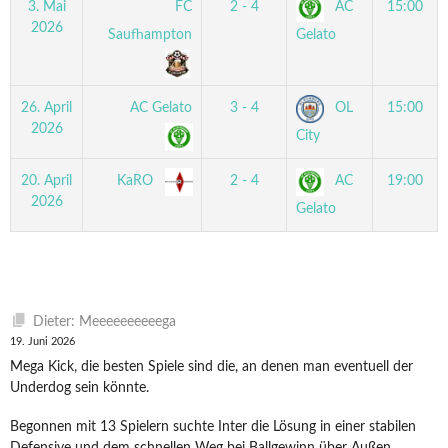
3. Mai
FC
2 - 4
AC
15:00
2026
Saufhampton
Gelato
26. April
AC Gelato
3 - 4
OL
15:00
2026
City
20. April
KaRO
2 - 4
AC
19:00
2026
Gelato
Dieter: Meeeeeeeeeega
19. Juni 2026
Mega Kick, die besten Spiele sind die, an denen man eventuell der
Underdog sein könnte.
Begonnen mit 13 Spielern suchte Inter die Lösung in einer stabilen
Defensive und dem schnellen Weg bei Ballgewinn über Außen.