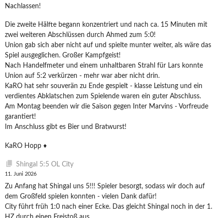
Nachlassen!
Die zweite Hälfte begann konzentriert und nach ca. 15 Minuten mit
zwei weiteren Abschlüssen durch Ahmed zum 5:0!
Union gab sich aber nicht auf und spielte munter weiter, als wäre das
Spiel ausgeglichen. Großer Kampfgeist!
Nach Handelfmeter und einem unhaltbaren Strahl für Lars konnte
Union auf 5:2 verkürzen - mehr war aber nicht drin.
KaRO hat sehr souverän zu Ende gespielt - klasse Leistung und ein
verdientes Abklatschen zum Spielende waren ein guter Abschluss.
Am Montag beenden wir die Saison gegen Inter Marvins - Vorfreude
garantiert!
Im Anschluss gibt es Bier und Bratwurst!
KaRO Hopp ♦️
Shingal 5:5 OL City
11. Juni 2026
Zu Anfang hat Shingal uns 5!!! Spieler besorgt, sodass wir doch auf
dem Großfeld spielen konnten - vielen Dank dafür!
City führt früh 1:0 nach einer Ecke. Das gleicht Shingal noch in der 1.
HZ durch einen Freistoß aus.