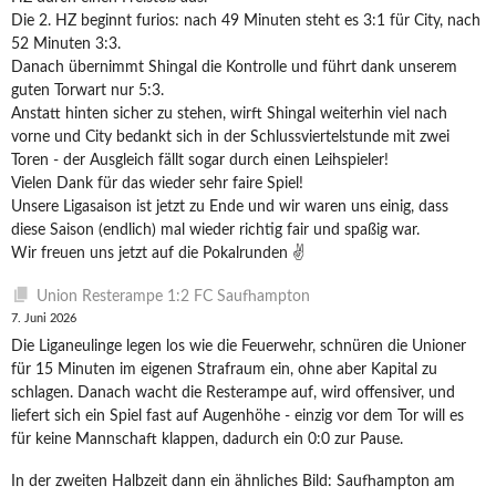
Die 2. HZ beginnt furios: nach 49 Minuten steht es 3:1 für City, nach
52 Minuten 3:3.
Danach übernimmt Shingal die Kontrolle und führt dank unserem
guten Torwart nur 5:3.
Anstatt hinten sicher zu stehen, wirft Shingal weiterhin viel nach
vorne und City bedankt sich in der Schlussviertelstunde mit zwei
Toren - der Ausgleich fällt sogar durch einen Leihspieler!
Vielen Dank für das wieder sehr faire Spiel!
Unsere Ligasaison ist jetzt zu Ende und wir waren uns einig, dass
diese Saison (endlich) mal wieder richtig fair und spaßig war.
Wir freuen uns jetzt auf die Pokalrunden ✌️
Union Resterampe 1:2 FC Saufhampton
7. Juni 2026
Die Liganeulinge legen los wie die Feuerwehr, schnüren die Unioner
für 15 Minuten im eigenen Strafraum ein, ohne aber Kapital zu
schlagen. Danach wacht die Resterampe auf, wird offensiver, und
liefert sich ein Spiel fast auf Augenhöhe - einzig vor dem Tor will es
für keine Mannschaft klappen, dadurch ein 0:0 zur Pause.
In der zweiten Halbzeit dann ein ähnliches Bild: Saufhampton am