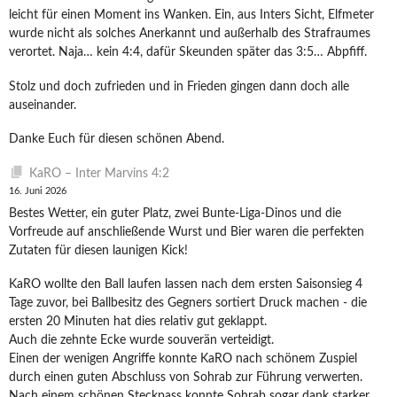
leicht für einen Moment ins Wanken. Ein, aus Inters Sicht, Elfmeter
wurde nicht als solches Anerkannt und außerhalb des Strafraumes
verortet. Naja… kein 4:4, dafür Skeunden später das 3:5… Abpfiff.
Stolz und doch zufrieden und in Frieden gingen dann doch alle
auseinander.
Danke Euch für diesen schönen Abend.
KaRO – Inter Marvins 4:2
16. Juni 2026
Bestes Wetter, ein guter Platz, zwei Bunte-Liga-Dinos und die
Vorfreude auf anschließende Wurst und Bier waren die perfekten
Zutaten für diesen launigen Kick!
KaRO wollte den Ball laufen lassen nach dem ersten Saisonsieg 4
Tage zuvor, bei Ballbesitz des Gegners sortiert Druck machen - die
ersten 20 Minuten hat dies relativ gut geklappt.
Auch die zehnte Ecke wurde souverän verteidigt.
Einen der wenigen Angriffe konnte KaRO nach schönem Zuspiel
durch einen guten Abschluss von Sohrab zur Führung verwerten.
Nach einem schönen Steckpass konnte Sohrab sogar dank starker