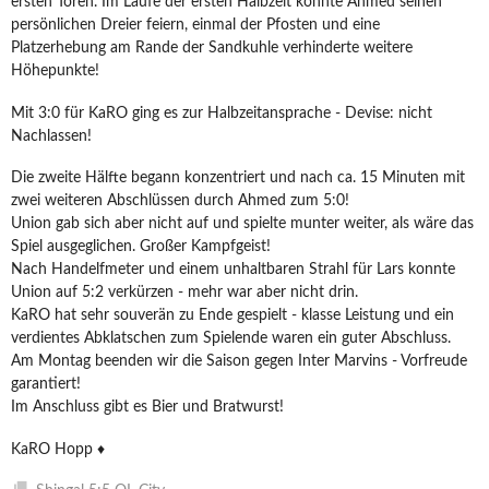
ersten Toren. Im Laufe der ersten Halbzeit konnte Ahmed seinen
persönlichen Dreier feiern, einmal der Pfosten und eine
Platzerhebung am Rande der Sandkuhle verhinderte weitere
Höhepunkte!
Mit 3:0 für KaRO ging es zur Halbzeitansprache - Devise: nicht
Nachlassen!
Die zweite Hälfte begann konzentriert und nach ca. 15 Minuten mit
zwei weiteren Abschlüssen durch Ahmed zum 5:0!
Union gab sich aber nicht auf und spielte munter weiter, als wäre das
Spiel ausgeglichen. Großer Kampfgeist!
Nach Handelfmeter und einem unhaltbaren Strahl für Lars konnte
Union auf 5:2 verkürzen - mehr war aber nicht drin.
KaRO hat sehr souverän zu Ende gespielt - klasse Leistung und ein
verdientes Abklatschen zum Spielende waren ein guter Abschluss.
Am Montag beenden wir die Saison gegen Inter Marvins - Vorfreude
garantiert!
Im Anschluss gibt es Bier und Bratwurst!
KaRO Hopp ♦️