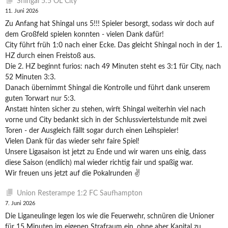
Shingal 5:5 OL City
11. Juni 2026
Zu Anfang hat Shingal uns 5!!! Spieler besorgt, sodass wir doch auf
dem Großfeld spielen konnten - vielen Dank dafür!
City führt früh 1:0 nach einer Ecke. Das gleicht Shingal noch in der 1.
HZ durch einen Freistoß aus.
Die 2. HZ beginnt furios: nach 49 Minuten steht es 3:1 für City, nach
52 Minuten 3:3.
Danach übernimmt Shingal die Kontrolle und führt dank unserem
guten Torwart nur 5:3.
Anstatt hinten sicher zu stehen, wirft Shingal weiterhin viel nach
vorne und City bedankt sich in der Schlussviertelstunde mit zwei
Toren - der Ausgleich fällt sogar durch einen Leihspieler!
Vielen Dank für das wieder sehr faire Spiel!
Unsere Ligasaison ist jetzt zu Ende und wir waren uns einig, dass
diese Saison (endlich) mal wieder richtig fair und spaßig war.
Wir freuen uns jetzt auf die Pokalrunden ✌️
Union Resterampe 1:2 FC Saufhampton
7. Juni 2026
Die Liganeulinge legen los wie die Feuerwehr, schnüren die Unioner
für 15 Minuten im eigenen Strafraum ein, ohne aber Kapital zu