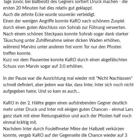
Tage zuvor, bei Ballbesitz des Gegners sortiert Druck machen - die
ersten 20 Minuten hat dies relativ gut geklappt.
Auch die zehnte Ecke wurde souverän verteidigt.
Einen der wenigen Angriffe konnte KaRO nach schönem Zuspiel
durch einen guten Abschluss von Sohrab zur Führung verwerten.
Nach einem schönen Steckpass konnte Sohrab sogar dank starker
Täuschung unter Zuhilfenahme seiner dicken Waden erhöhen,
während Marvins unter anderen frei vorm Tor nur den Pfosten
treffen konnte.
Kurz vor dem Pausentee konnte KaRO durch einen abgefälschten
Schuss von Marvin sogar auf 3:0 erhöhen.
In der Pause war die Ausrichtung mal wieder mit "Nicht Nachlassen"
schnell definiert, aber jedem war klar, dass Inter, Inter sich noch nicht
aufgegeben hatte. Und so kam es auch…
KaRO in der 2. Hälfte gegen einen aufstrebenden Gegner deutlich
mehr unter Druck und Inter mit einigen guten Chancen - einmal Lars
ganz stark mit einer Rettungsaktion und auch der Pfosten half noch
einmal kräftig mit.
Nachdem Inter durch Foulelfmeter Mitte der Halbzeit verkürzen
konnte, vergab KaRO auf der Gegenseite die Chance wieder auf 3