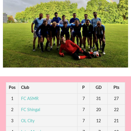
Pos
Club
P
GD
Pts
1
FC ASMR
7
31
27
2
FC Shingal
7
20
22
3
OL City
7
12
21