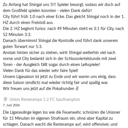
Zu Anfang hat Shingal uns 5!!! Spieler besorgt, sodass wir doch auf
dem Großfeld spielen konnten - vielen Dank dafür!
City führt früh 1:0 nach einer Ecke. Das gleicht Shingal noch in der 1.
HZ durch einen Freistoß aus.
Die 2. HZ beginnt furios: nach 49 Minuten steht es 3:1 für City, nach
52 Minuten 3:3.
Danach übernimmt Shingal die Kontrolle und führt dank unserem
guten Torwart nur 5:3.
Anstatt hinten sicher zu stehen, wirft Shingal weiterhin viel nach
vorne und City bedankt sich in der Schlussviertelstunde mit zwei
Toren - der Ausgleich fällt sogar durch einen Leihspieler!
Vielen Dank für das wieder sehr faire Spiel!
Unsere Ligasaison ist jetzt zu Ende und wir waren uns einig, dass
diese Saison (endlich) mal wieder richtig fair und spaßig war.
Wir freuen uns jetzt auf die Pokalrunden ✌️
Union Resterampe 1:2 FC Saufhampton
7. Juni 2026
Die Liganeulinge legen los wie die Feuerwehr, schnüren die Unioner
für 15 Minuten im eigenen Strafraum ein, ohne aber Kapital zu
schlagen. Danach wacht die Resterampe auf, wird offensiver, und