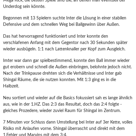
Mega Kick, die besten Spiele sind die, an denen man eventuell der
Underdog sein könnte.
Begonnen mit 13 Spielern suchte Inter die Lösung in einer stabilen
Defensive und dem schnellen Weg bei Ballgewinn über Außen.
Das hat hervorragend funktioniert und Inter konnte den
verschlafenen Anfang mit dem Gegentor nach 30 Sekunden später
wieder ausbügeln. 1:1 nach Lattenknaller per Kopf zum Ausgleich.
Imter war dann gar spielbestimmend, konnte den Ball immer wieder
gut erobern und schnell die Außen einbringen, belohnte jedoch nicht.
Nach der Trinkpause drehten sich die Verhältnisse und Inter gab
Shingal Räume, die sie nutzen konnten. Mit 1:3 ging es in die
Halbzeit.
Neu sortiert und wieder auf die Basics fokussiert sah es lange ähnlich
aus, wie in der 1.HZ. Das 2:3 das Resultat, doch das 2:4 folgte -
gleiches Prozedere, wieder zuviel Raum für Shingal im Zentrum.
7 Minuten vor Schluss dann Umstellung bei Inter auf 3er Kette, volles
Risiko mit Anlaufen vorne. Shingal überrascht und direkt mit dem
1.Fehler und Marvins mit dem 3:4.