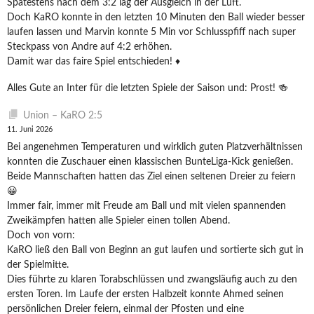
Spätestens nach dem 3:2 lag der Ausgleich in der Luft.
Doch KaRO konnte in den letzten 10 Minuten den Ball wieder besser
laufen lassen und Marvin konnte 5 Min vor Schlusspfiff nach super
Steckpass von Andre auf 4:2 erhöhen.
Damit war das faire Spiel entschieden! ♦️
Alles Gute an Inter für die letzten Spiele der Saison und: Prost! 🍻
Union – KaRO 2:5
11. Juni 2026
Bei angenehmen Temperaturen und wirklich guten Platzverhältnissen
konnten die Zuschauer einen klassischen BunteLiga-Kick genießen.
Beide Mannschaften hatten das Ziel einen seltenen Dreier zu feiern
😀
Immer fair, immer mit Freude am Ball und mit vielen spannenden
Zweikämpfen hatten alle Spieler einen tollen Abend.
Doch von vorn:
KaRO ließ den Ball von Beginn an gut laufen und sortierte sich gut in
der Spielmitte.
Dies führte zu klaren Torabschlüssen und zwangsläufig auch zu den
ersten Toren. Im Laufe der ersten Halbzeit konnte Ahmed seinen
persönlichen Dreier feiern, einmal der Pfosten und eine