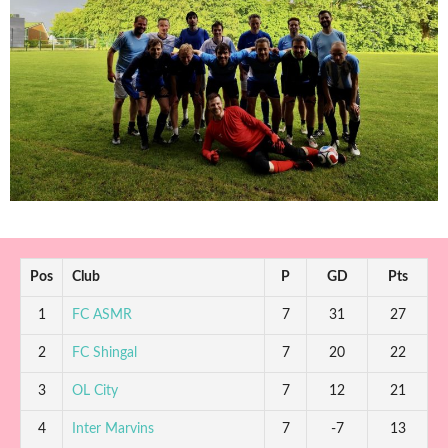
Pos
Club
P
GD
Pts
1
FC ASMR
7
31
27
2
FC Shingal
7
20
22
3
OL City
7
12
21
4
Inter Marvins
7
-7
13