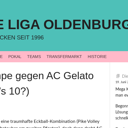
E LIGA OLDENBUR
CKEN SEIT 1996
LE
POKAL
TEAMS
TRANSFERMARKT
HISTORIE
pe gegen AC Gelato
Die
19. Juni
’s 10?)
Mega Ki
man ev
Begonn
Lösung
schnel
eine traumhafte Eckball-Kombination (Pike Volley