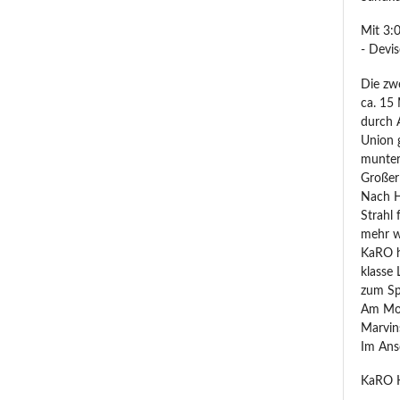
Mit 3:
- Devis
Die zw
ca. 15
durch 
Union g
munter 
Großer
Nach H
Strahl 
mehr wa
KaRO h
klasse 
zum Sp
Am Mon
Marvins
Im Ansc
KaRO H