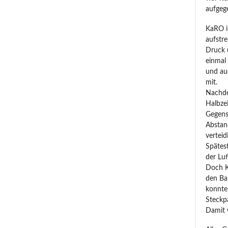
aufgeg
KaRO i
aufstr
Druck 
einmal 
und auc
mit.
Nachde
Halbze
Gegens
Abstan
verteid
Spätes
der Luf
Doch K
den Bal
konnte
Steckp
Damit w