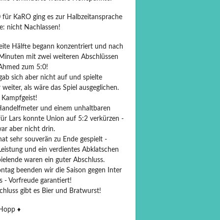
0 für KaRO ging es zur Halbzeitansprache
e: nicht Nachlassen!
eite Hälfte begann konzentriert und nach
 Minuten mit zwei weiteren Abschlüssen
Ahmed zum 5:0!
ab sich aber nicht auf und spielte
weiter, als wäre das Spiel ausgeglichen.
 Kampfgeist!
andelfmeter und einem unhaltbaren
für Lars konnte Union auf 5:2 verkürzen -
r aber nicht drin.
at sehr souverän zu Ende gespielt -
Leistung und ein verdientes Abklatschen
ielende waren ein guter Abschluss.
tag beenden wir die Saison gegen Inter
 - Vorfreude garantiert!
hluss gibt es Bier und Bratwurst!
opp ♦️