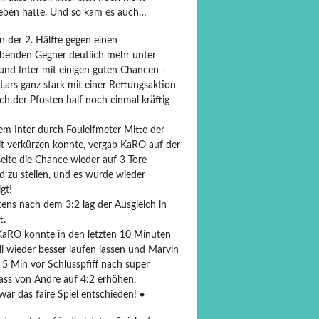
eben hatte. Und so kam es auch…
n der 2. Hälfte gegen einen
ebenden Gegner deutlich mehr unter
und Inter mit einigen guten Chancen -
Lars ganz stark mit einer Rettungsaktion
h der Pfosten half noch einmal kräftig
m Inter durch Foulelfmeter Mitte der
it verkürzen konnte, vergab KaRO auf der
eite die Chance wieder auf 3 Tore
d zu stellen, und es wurde wieder
igt!
tens nach dem 3:2 lag der Ausgleich in
t.
aRO konnte in den letzten 10 Minuten
l wieder besser laufen lassen und Marvin
 5 Min vor Schlusspfiff nach super
ass von Andre auf 4:2 erhöhen.
ar das faire Spiel entschieden! ♦️