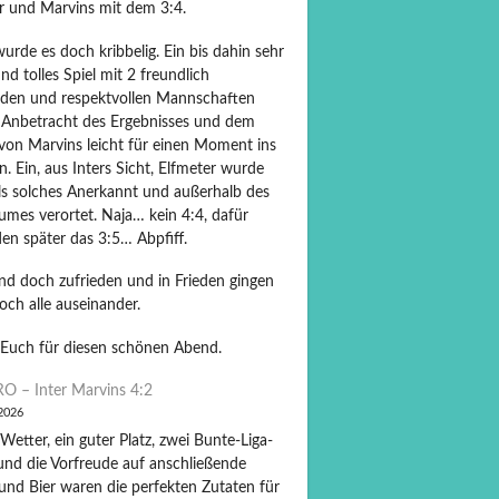
er und Marvins mit dem 3:4.
rde es doch kribbelig. Ein bis dahin sehr
und tolles Spiel mit 2 freundlich
nden und respektvollen Mannschaften
 Anbetracht des Ergebnisses und dem
von Marvins leicht für einen Moment ins
 Ein, aus Inters Sicht, Elfmeter wurde
als solches Anerkannt und außerhalb des
umes verortet. Naja… kein 4:4, dafür
en später das 3:5… Abpfiff.
und doch zufrieden und in Frieden gingen
och alle auseinander.
Euch für diesen schönen Abend.
O – Inter Marvins 4:2
 2026
Wetter, ein guter Platz, zwei Bunte-Liga-
und die Vorfreude auf anschließende
und Bier waren die perfekten Zutaten für