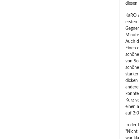
diesen 
KaRO w
ersten 
Gegner
Minuten
Auch d
Einen 
schöne
von So
schöne
starke
dicken
anderen
konnte
Kurz v
einen 
auf 3:
In der
"Nicht 
war kla