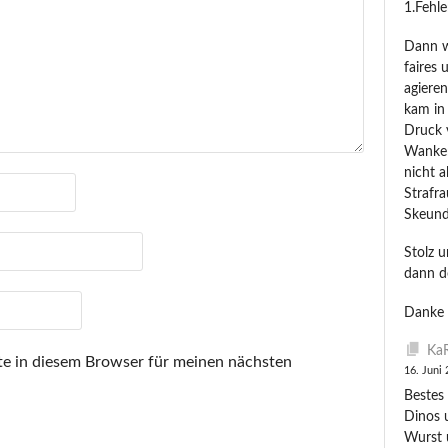
1.Fehl
Dann wu
faires 
agiere
kam in
Druck 
Wanken.
nicht 
Strafra
Skeund
Stolz 
dann d
Danke 
KaR
e in diesem Browser für meinen nächsten
16. Juni
Bestes 
Dinos 
Wurst 