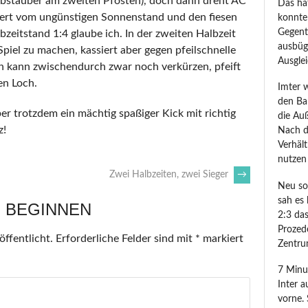
Abstauber am zweiten Pfosten), doch dann dreht AC
Das ha
tiert vom ungünstigen Sonnenstand und den fiesen
konnte
Gegent
bzeitstand 1:4 glaube ich. In der zweiten Halbzeit
ausbüg
piel zu machen, kassiert aber gegen pfeilschnelle
Ausglei
n kann zwischendurch zwar noch verkürzen, pfeift
en Loch.
Imter 
den Ba
ber trotzdem ein mächtig spaßiger Kick mit richtig
die Auß
z!
Nach d
Verhält
nutzen 
Zwei Halbzeiten, zwei Sieger
→
Neu sor
sah es 
 BEGINNEN
2:3 das
Prozede
ffentlicht.
Erforderliche Felder sind mit
*
markiert
Zentru
7 Minu
Inter a
vorne.