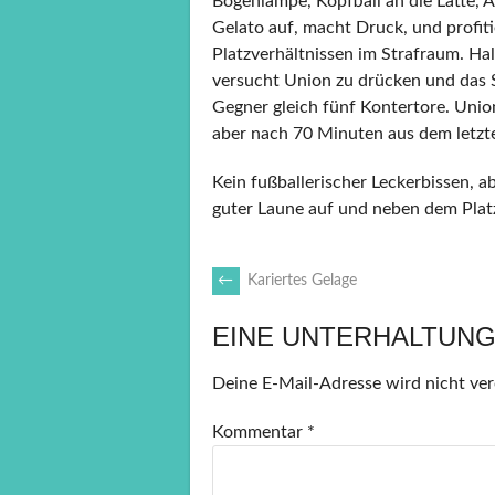
Bogenlampe, Kopfball an die Latte, 
Gelato auf, macht Druck, und profi
Platzverhältnissen im Strafraum. Hal
versucht Union zu drücken und das S
Gegner gleich fünf Kontertore. Unio
aber nach 70 Minuten aus dem letzt
Kein fußballerischer Leckerbissen, a
guter Laune auf und neben dem Plat
ARTIKEL-
←
Kariertes Gelage
EINE UNTERHALTUNG
NAVIGATION
Deine E-Mail-Adresse wird nicht verö
Kommentar
*