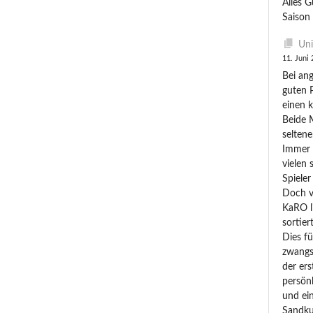
Alles G
Saison 
Uni
11. Juni
Bei an
guten 
einen k
Beide 
seltene
Immer 
vielen
Spieler
Doch v
KaRO l
sortier
Dies f
zwangs
der er
persönl
und ei
Sandku