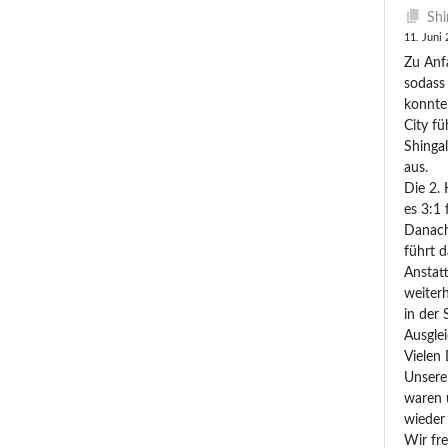
Shi
11. Juni
Zu Anfa
sodass
konnte
City fü
Shingal
aus.
Die 2.
es 3:1 
Danach
führt 
Anstatt
weiterh
in der 
Ausglei
Vielen 
Unsere 
waren u
wieder 
Wir fre