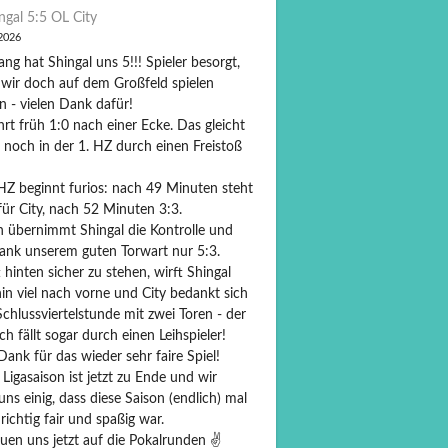
ngal 5:5 OL City
 2026
ng hat Shingal uns 5!!! Spieler besorgt,
 wir doch auf dem Großfeld spielen
n - vielen Dank dafür!
hrt früh 1:0 nach einer Ecke. Das gleicht
 noch in der 1. HZ durch einen Freistoß
 HZ beginnt furios: nach 49 Minuten steht
für City, nach 52 Minuten 3:3.
 übernimmt Shingal die Kontrolle und
dank unserem guten Torwart nur 5:3.
 hinten sicher zu stehen, wirft Shingal
in viel nach vorne und City bedankt sich
Schlussviertelstunde mit zwei Toren - der
ch fällt sogar durch einen Leihspieler!
Dank für das wieder sehr faire Spiel!
Ligasaison ist jetzt zu Ende und wir
ns einig, dass diese Saison (endlich) mal
richtig fair und spaßig war.
uen uns jetzt auf die Pokalrunden ✌️