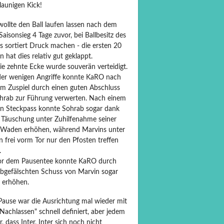
launigen Kick!
ollte den Ball laufen lassen nach dem
Saisonsieg 4 Tage zuvor, bei Ballbesitz des
s sortiert Druck machen - die ersten 20
 hat dies relativ gut geklappt.
ie zehnte Ecke wurde souverän verteidigt.
der wenigen Angriffe konnte KaRO nach
m Zuspiel durch einen guten Abschluss
hrab zur Führung verwerten. Nach einem
n Steckpass konnte Sohrab sogar dank
r Täuschung unter Zuhilfenahme seiner
 Waden erhöhen, während Marvins unter
 frei vorm Tor nur den Pfosten treffen
.
or dem Pausentee konnte KaRO durch
abgefälschten Schuss von Marvin sogar
0 erhöhen.
 Pause war die Ausrichtung mal wieder mit
Nachlassen" schnell definiert, aber jedem
r, dass Inter, Inter sich noch nicht