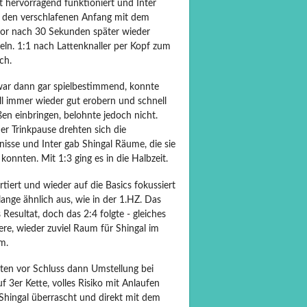
t hervorragend funktioniert und Inter
 den verschlafenen Anfang mit dem
or nach 30 Sekunden später wieder
eln. 1:1 nach Lattenknaller per Kopf zum
ch.
war dann gar spielbestimmend, konnte
ll immer wieder gut erobern und schnell
en einbringen, belohnte jedoch nicht.
er Trinkpause drehten sich die
nisse und Inter gab Shingal Räume, die sie
konnten. Mit 1:3 ging es in die Halbzeit.
tiert und wieder auf die Basics fokussiert
lange ähnlich aus, wie in der 1.HZ. Das
 Resultat, doch das 2:4 folgte - gleiches
re, wieder zuviel Raum für Shingal im
m.
ten vor Schluss dann Umstellung bei
uf 3er Kette, volles Risiko mit Anlaufen
 Shingal überrascht und direkt mit dem