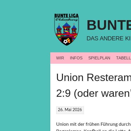
Springe
zum
Inhalt
BUNT
DAS ANDERE KI
WIR
INFOS
SPIELPLAN
TABEL
Union Resteram
2:9 (oder waren
26. Mai 2026
Union mit der frühen Führung durch 