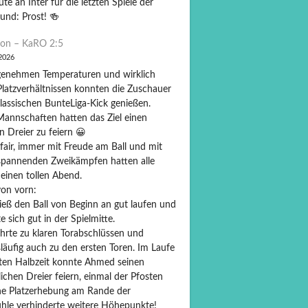
ute an Inter für die letzten Spiele der
und: Prost! 🍻
on – KaRO 2:5
 2026
genehmen Temperaturen und wirklich
Platzverhältnissen konnten die Zuschauer
lassischen BunteLiga-Kick genießen.
Mannschaften hatten das Ziel einen
n Dreier zu feiern 😀
fair, immer mit Freude am Ball und mit
 spannenden Zweikämpfen hatten alle
 einen tollen Abend.
on vorn:
ieß den Ball von Beginn an gut laufen und
te sich gut in der Spielmitte.
ührte zu klaren Torabschlüssen und
läufig auch zu den ersten Toren. Im Laufe
sten Halbzeit konnte Ahmed seinen
ichen Dreier feiern, einmal der Pfosten
ne Platzerhebung am Rande der
hle verhinderte weitere Höhepunkte!