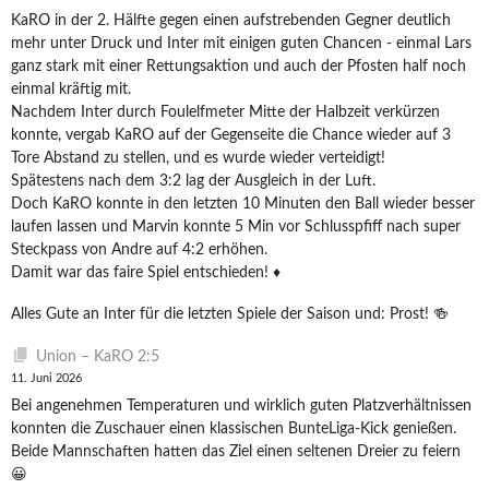
KaRO in der 2. Hälfte gegen einen aufstrebenden Gegner deutlich
mehr unter Druck und Inter mit einigen guten Chancen - einmal Lars
ganz stark mit einer Rettungsaktion und auch der Pfosten half noch
einmal kräftig mit.
Nachdem Inter durch Foulelfmeter Mitte der Halbzeit verkürzen
konnte, vergab KaRO auf der Gegenseite die Chance wieder auf 3
Tore Abstand zu stellen, und es wurde wieder verteidigt!
Spätestens nach dem 3:2 lag der Ausgleich in der Luft.
Doch KaRO konnte in den letzten 10 Minuten den Ball wieder besser
laufen lassen und Marvin konnte 5 Min vor Schlusspfiff nach super
Steckpass von Andre auf 4:2 erhöhen.
Damit war das faire Spiel entschieden! ♦️
Alles Gute an Inter für die letzten Spiele der Saison und: Prost! 🍻
Union – KaRO 2:5
11. Juni 2026
Bei angenehmen Temperaturen und wirklich guten Platzverhältnissen
konnten die Zuschauer einen klassischen BunteLiga-Kick genießen.
Beide Mannschaften hatten das Ziel einen seltenen Dreier zu feiern
😀