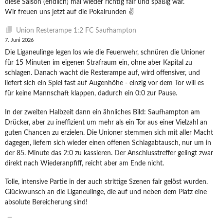
diese Saison (endlich) mal wieder richtig fair und spaßig war.
Wir freuen uns jetzt auf die Pokalrunden ✌️
Union Resterampe 1:2 FC Saufhampton
7. Juni 2026
Die Liganeulinge legen los wie die Feuerwehr, schnüren die Unioner
für 15 Minuten im eigenen Strafraum ein, ohne aber Kapital zu
schlagen. Danach wacht die Resterampe auf, wird offensiver, und
liefert sich ein Spiel fast auf Augenhöhe - einzig vor dem Tor will es
für keine Mannschaft klappen, dadurch ein 0:0 zur Pause.
In der zweiten Halbzeit dann ein ähnliches Bild: Saufhampton am
Drücker, aber zu ineffizient um mehr als ein Tor aus einer Vielzahl an
guten Chancen zu erzielen. Die Unioner stemmen sich mit aller Macht
dagegen, liefern sich wieder einen offenen Schlagabtausch, nur um in
der 85. Minute das 2:0 zu kassieren. Der Anschlusstreffer gelingt zwar
direkt nach Wiederanpfiff, reicht aber am Ende nicht.
Tolle, intensive Partie in der auch strittige Szenen fair gelöst wurden.
Glückwunsch an die Liganeulinge, die auf und neben dem Platz eine
absolute Bereicherung sind!