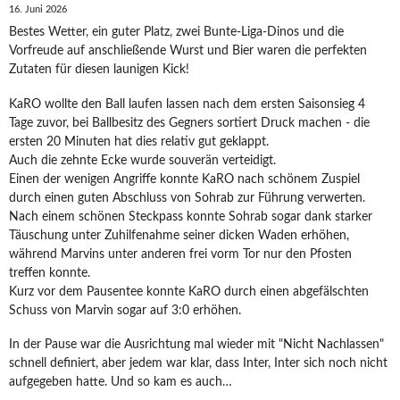
16. Juni 2026
Bestes Wetter, ein guter Platz, zwei Bunte-Liga-Dinos und die
Vorfreude auf anschließende Wurst und Bier waren die perfekten
Zutaten für diesen launigen Kick!
KaRO wollte den Ball laufen lassen nach dem ersten Saisonsieg 4
Tage zuvor, bei Ballbesitz des Gegners sortiert Druck machen - die
ersten 20 Minuten hat dies relativ gut geklappt.
Auch die zehnte Ecke wurde souverän verteidigt.
Einen der wenigen Angriffe konnte KaRO nach schönem Zuspiel
durch einen guten Abschluss von Sohrab zur Führung verwerten.
Nach einem schönen Steckpass konnte Sohrab sogar dank starker
Täuschung unter Zuhilfenahme seiner dicken Waden erhöhen,
während Marvins unter anderen frei vorm Tor nur den Pfosten
treffen konnte.
Kurz vor dem Pausentee konnte KaRO durch einen abgefälschten
Schuss von Marvin sogar auf 3:0 erhöhen.
In der Pause war die Ausrichtung mal wieder mit "Nicht Nachlassen"
schnell definiert, aber jedem war klar, dass Inter, Inter sich noch nicht
aufgegeben hatte. Und so kam es auch…