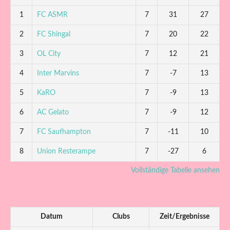
1
FC ASMR
7
31
27
2
FC Shingal
7
20
22
3
OL City
7
12
21
4
Inter Marvins
7
-7
13
5
KaRO
7
-9
13
6
AC Gelato
7
-9
12
7
FC Saufhampton
7
-11
10
8
Union Resterampe
7
-27
6
Vollständige Tabelle ansehen
Datum
Clubs
Zeit/Ergebnisse