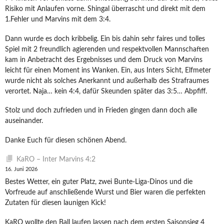
Risiko mit Anlaufen vorne. Shingal überrascht und direkt mit dem
1.Fehler und Marvins mit dem 3:4.
Dann wurde es doch kribbelig. Ein bis dahin sehr faires und tolles
Spiel mit 2 freundlich agierenden und respektvollen Mannschaften
kam in Anbetracht des Ergebnisses und dem Druck von Marvins
leicht für einen Moment ins Wanken. Ein, aus Inters Sicht, Elfmeter
wurde nicht als solches Anerkannt und außerhalb des Strafraumes
verortet. Naja… kein 4:4, dafür Skeunden später das 3:5… Abpfiff.
Stolz und doch zufrieden und in Frieden gingen dann doch alle
auseinander.
Danke Euch für diesen schönen Abend.
KaRO – Inter Marvins 4:2
16. Juni 2026
Bestes Wetter, ein guter Platz, zwei Bunte-Liga-Dinos und die
Vorfreude auf anschließende Wurst und Bier waren die perfekten
Zutaten für diesen launigen Kick!
KaRO wollte den Ball laufen lassen nach dem ersten Saisonsieg 4