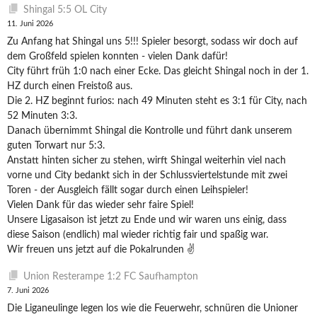
Shingal 5:5 OL City
11. Juni 2026
Zu Anfang hat Shingal uns 5!!! Spieler besorgt, sodass wir doch auf
dem Großfeld spielen konnten - vielen Dank dafür!
City führt früh 1:0 nach einer Ecke. Das gleicht Shingal noch in der 1.
HZ durch einen Freistoß aus.
Die 2. HZ beginnt furios: nach 49 Minuten steht es 3:1 für City, nach
52 Minuten 3:3.
Danach übernimmt Shingal die Kontrolle und führt dank unserem
guten Torwart nur 5:3.
Anstatt hinten sicher zu stehen, wirft Shingal weiterhin viel nach
vorne und City bedankt sich in der Schlussviertelstunde mit zwei
Toren - der Ausgleich fällt sogar durch einen Leihspieler!
Vielen Dank für das wieder sehr faire Spiel!
Unsere Ligasaison ist jetzt zu Ende und wir waren uns einig, dass
diese Saison (endlich) mal wieder richtig fair und spaßig war.
Wir freuen uns jetzt auf die Pokalrunden ✌️
Union Resterampe 1:2 FC Saufhampton
7. Juni 2026
Die Liganeulinge legen los wie die Feuerwehr, schnüren die Unioner