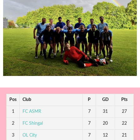
Pos
Club
P
GD
Pts
1
FC ASMR
7
31
27
2
FC Shingal
7
20
22
3
OL City
7
12
21