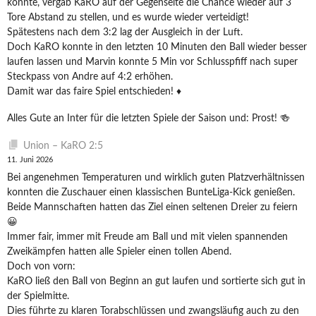
konnte, vergab KaRO auf der Gegenseite die Chance wieder auf 3
Tore Abstand zu stellen, und es wurde wieder verteidigt!
Spätestens nach dem 3:2 lag der Ausgleich in der Luft.
Doch KaRO konnte in den letzten 10 Minuten den Ball wieder besser
laufen lassen und Marvin konnte 5 Min vor Schlusspfiff nach super
Steckpass von Andre auf 4:2 erhöhen.
Damit war das faire Spiel entschieden! ♦️
Alles Gute an Inter für die letzten Spiele der Saison und: Prost! 🍻
Union – KaRO 2:5
11. Juni 2026
Bei angenehmen Temperaturen und wirklich guten Platzverhältnissen
konnten die Zuschauer einen klassischen BunteLiga-Kick genießen.
Beide Mannschaften hatten das Ziel einen seltenen Dreier zu feiern
😀
Immer fair, immer mit Freude am Ball und mit vielen spannenden
Zweikämpfen hatten alle Spieler einen tollen Abend.
Doch von vorn:
KaRO ließ den Ball von Beginn an gut laufen und sortierte sich gut in
der Spielmitte.
Dies führte zu klaren Torabschlüssen und zwangsläufig auch zu den