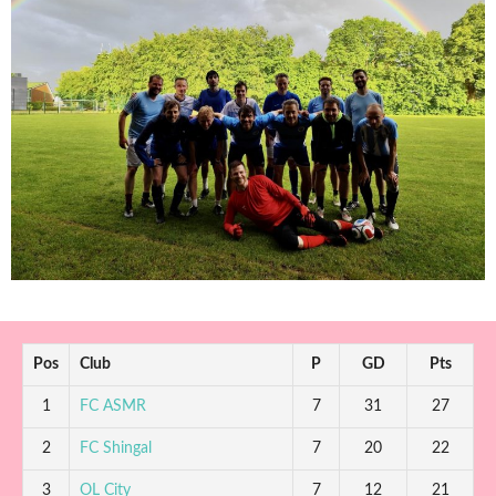
Pos
Club
P
GD
Pts
1
FC ASMR
7
31
27
2
FC Shingal
7
20
22
3
OL City
7
12
21