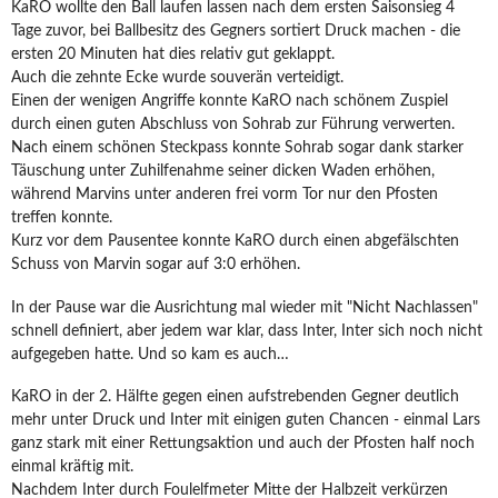
KaRO wollte den Ball laufen lassen nach dem ersten Saisonsieg 4
Tage zuvor, bei Ballbesitz des Gegners sortiert Druck machen - die
ersten 20 Minuten hat dies relativ gut geklappt.
Auch die zehnte Ecke wurde souverän verteidigt.
Einen der wenigen Angriffe konnte KaRO nach schönem Zuspiel
durch einen guten Abschluss von Sohrab zur Führung verwerten.
Nach einem schönen Steckpass konnte Sohrab sogar dank starker
Täuschung unter Zuhilfenahme seiner dicken Waden erhöhen,
während Marvins unter anderen frei vorm Tor nur den Pfosten
treffen konnte.
Kurz vor dem Pausentee konnte KaRO durch einen abgefälschten
Schuss von Marvin sogar auf 3:0 erhöhen.
In der Pause war die Ausrichtung mal wieder mit "Nicht Nachlassen"
schnell definiert, aber jedem war klar, dass Inter, Inter sich noch nicht
aufgegeben hatte. Und so kam es auch…
KaRO in der 2. Hälfte gegen einen aufstrebenden Gegner deutlich
mehr unter Druck und Inter mit einigen guten Chancen - einmal Lars
ganz stark mit einer Rettungsaktion und auch der Pfosten half noch
einmal kräftig mit.
Nachdem Inter durch Foulelfmeter Mitte der Halbzeit verkürzen