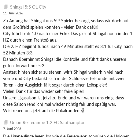
Shingal 5:5 OL City
11. Juni 2026
Zu Anfang hat Shingal uns 5!!! Spieler besorgt, sodass wir doch auf
dem Großfeld spielen konnten - vielen Dank dafür!
City führt früh 1:0 nach einer Ecke. Das gleicht Shingal noch in der 1.
HZ durch einen Freistoß aus.
Die 2. HZ beginnt furios: nach 49 Minuten steht es 3:1 für City, nach
52 Minuten 3:3.
Danach übernimmt Shingal die Kontrolle und führt dank unserem
guten Torwart nur 5:3.
Anstatt hinten sicher zu stehen, wirft Shingal weiterhin viel nach
vorne und City bedankt sich in der Schlussviertelstunde mit zwei
Toren - der Ausgleich fällt sogar durch einen Leihspieler!
Vielen Dank für das wieder sehr faire Spiel!
Unsere Ligasaison ist jetzt zu Ende und wir waren uns einig, dass
diese Saison (endlich) mal wieder richtig fair und spaßig war.
Wir freuen uns jetzt auf die Pokalrunden ✌️
Union Resterampe 1:2 FC Saufhampton
7. Juni 2026
Die Liganeulinge legen los wie die Feuerwehr, schnüren die Unioner