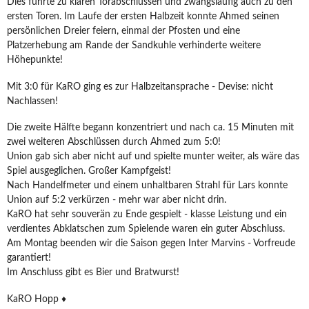
Dies führte zu klaren Torabschlüssen und zwangsläufig auch zu den
ersten Toren. Im Laufe der ersten Halbzeit konnte Ahmed seinen
persönlichen Dreier feiern, einmal der Pfosten und eine
Platzerhebung am Rande der Sandkuhle verhinderte weitere
Höhepunkte!
Mit 3:0 für KaRO ging es zur Halbzeitansprache - Devise: nicht
Nachlassen!
Die zweite Hälfte begann konzentriert und nach ca. 15 Minuten mit
zwei weiteren Abschlüssen durch Ahmed zum 5:0!
Union gab sich aber nicht auf und spielte munter weiter, als wäre das
Spiel ausgeglichen. Großer Kampfgeist!
Nach Handelfmeter und einem unhaltbaren Strahl für Lars konnte
Union auf 5:2 verkürzen - mehr war aber nicht drin.
KaRO hat sehr souverän zu Ende gespielt - klasse Leistung und ein
verdientes Abklatschen zum Spielende waren ein guter Abschluss.
Am Montag beenden wir die Saison gegen Inter Marvins - Vorfreude
garantiert!
Im Anschluss gibt es Bier und Bratwurst!
KaRO Hopp ♦️