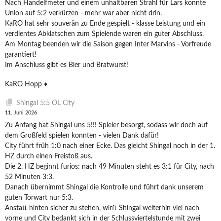
Nach Handelfmeter und einem unhaltbaren Strahl für Lars konnte
Union auf 5:2 verkürzen - mehr war aber nicht drin.
KaRO hat sehr souverän zu Ende gespielt - klasse Leistung und ein
verdientes Abklatschen zum Spielende waren ein guter Abschluss.
Am Montag beenden wir die Saison gegen Inter Marvins - Vorfreude
garantiert!
Im Anschluss gibt es Bier und Bratwurst!
KaRO Hopp ♦️
Shingal 5:5 OL City
11. Juni 2026
Zu Anfang hat Shingal uns 5!!! Spieler besorgt, sodass wir doch auf
dem Großfeld spielen konnten - vielen Dank dafür!
City führt früh 1:0 nach einer Ecke. Das gleicht Shingal noch in der 1.
HZ durch einen Freistoß aus.
Die 2. HZ beginnt furios: nach 49 Minuten steht es 3:1 für City, nach
52 Minuten 3:3.
Danach übernimmt Shingal die Kontrolle und führt dank unserem
guten Torwart nur 5:3.
Anstatt hinten sicher zu stehen, wirft Shingal weiterhin viel nach
vorne und City bedankt sich in der Schlussviertelstunde mit zwei