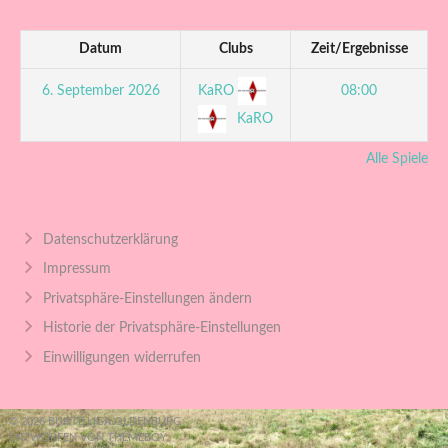
Datum
Clubs
Zeit/Ergebnisse
KaRO
6. September 2026
08:00
KaRO
Alle Spiele
Datenschutzerklärung
Impressum
Privatsphäre-Einstellungen ändern
Historie der Privatsphäre-Einstellungen
Einwilligungen widerrufen
© 2026 BUNTE LIGA OLDENBURG
ENTWORFEN VON THEMEBOY