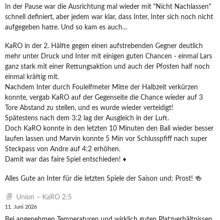
In der Pause war die Ausrichtung mal wieder mit "Nicht Nachlassen"
schnell definiert, aber jedem war klar, dass Inter, Inter sich noch nicht
aufgegeben hatte. Und so kam es auch…
KaRO in der 2. Hälfte gegen einen aufstrebenden Gegner deutlich
mehr unter Druck und Inter mit einigen guten Chancen - einmal Lars
ganz stark mit einer Rettungsaktion und auch der Pfosten half noch
einmal kräftig mit.
Nachdem Inter durch Foulelfmeter Mitte der Halbzeit verkürzen
konnte, vergab KaRO auf der Gegenseite die Chance wieder auf 3
Tore Abstand zu stellen, und es wurde wieder verteidigt!
Spätestens nach dem 3:2 lag der Ausgleich in der Luft.
Doch KaRO konnte in den letzten 10 Minuten den Ball wieder besser
laufen lassen und Marvin konnte 5 Min vor Schlusspfiff nach super
Steckpass von Andre auf 4:2 erhöhen.
Damit war das faire Spiel entschieden! ♦️
Alles Gute an Inter für die letzten Spiele der Saison und: Prost! 🍻
Union – KaRO 2:5
11. Juni 2026
Bei angenehmen Temperaturen und wirklich guten Platzverhältnissen