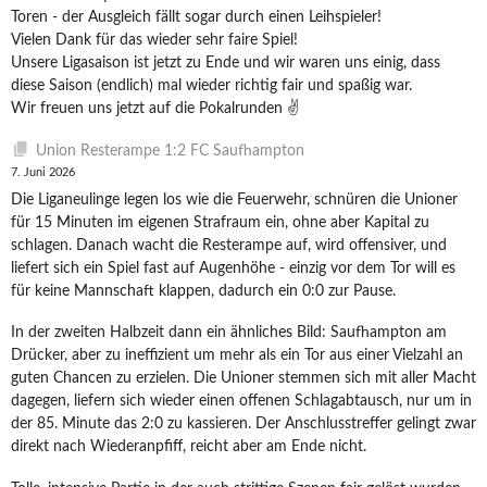
Toren - der Ausgleich fällt sogar durch einen Leihspieler!
Vielen Dank für das wieder sehr faire Spiel!
Unsere Ligasaison ist jetzt zu Ende und wir waren uns einig, dass
diese Saison (endlich) mal wieder richtig fair und spaßig war.
Wir freuen uns jetzt auf die Pokalrunden ✌️
Union Resterampe 1:2 FC Saufhampton
7. Juni 2026
Die Liganeulinge legen los wie die Feuerwehr, schnüren die Unioner
für 15 Minuten im eigenen Strafraum ein, ohne aber Kapital zu
schlagen. Danach wacht die Resterampe auf, wird offensiver, und
liefert sich ein Spiel fast auf Augenhöhe - einzig vor dem Tor will es
für keine Mannschaft klappen, dadurch ein 0:0 zur Pause.
In der zweiten Halbzeit dann ein ähnliches Bild: Saufhampton am
Drücker, aber zu ineffizient um mehr als ein Tor aus einer Vielzahl an
guten Chancen zu erzielen. Die Unioner stemmen sich mit aller Macht
dagegen, liefern sich wieder einen offenen Schlagabtausch, nur um in
der 85. Minute das 2:0 zu kassieren. Der Anschlusstreffer gelingt zwar
direkt nach Wiederanpfiff, reicht aber am Ende nicht.