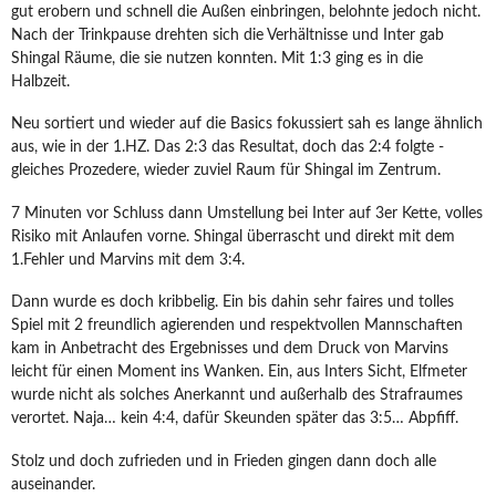
gut erobern und schnell die Außen einbringen, belohnte jedoch nicht.
Nach der Trinkpause drehten sich die Verhältnisse und Inter gab
Shingal Räume, die sie nutzen konnten. Mit 1:3 ging es in die
Halbzeit.
Neu sortiert und wieder auf die Basics fokussiert sah es lange ähnlich
aus, wie in der 1.HZ. Das 2:3 das Resultat, doch das 2:4 folgte -
gleiches Prozedere, wieder zuviel Raum für Shingal im Zentrum.
7 Minuten vor Schluss dann Umstellung bei Inter auf 3er Kette, volles
Risiko mit Anlaufen vorne. Shingal überrascht und direkt mit dem
1.Fehler und Marvins mit dem 3:4.
Dann wurde es doch kribbelig. Ein bis dahin sehr faires und tolles
Spiel mit 2 freundlich agierenden und respektvollen Mannschaften
kam in Anbetracht des Ergebnisses und dem Druck von Marvins
leicht für einen Moment ins Wanken. Ein, aus Inters Sicht, Elfmeter
wurde nicht als solches Anerkannt und außerhalb des Strafraumes
verortet. Naja… kein 4:4, dafür Skeunden später das 3:5… Abpfiff.
Stolz und doch zufrieden und in Frieden gingen dann doch alle
auseinander.