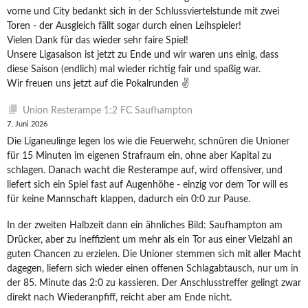
vorne und City bedankt sich in der Schlussviertelstunde mit zwei
Toren - der Ausgleich fällt sogar durch einen Leihspieler!
Vielen Dank für das wieder sehr faire Spiel!
Unsere Ligasaison ist jetzt zu Ende und wir waren uns einig, dass
diese Saison (endlich) mal wieder richtig fair und spaßig war.
Wir freuen uns jetzt auf die Pokalrunden ✌️
Union Resterampe 1:2 FC Saufhampton
7. Juni 2026
Die Liganeulinge legen los wie die Feuerwehr, schnüren die Unioner
für 15 Minuten im eigenen Strafraum ein, ohne aber Kapital zu
schlagen. Danach wacht die Resterampe auf, wird offensiver, und
liefert sich ein Spiel fast auf Augenhöhe - einzig vor dem Tor will es
für keine Mannschaft klappen, dadurch ein 0:0 zur Pause.
In der zweiten Halbzeit dann ein ähnliches Bild: Saufhampton am
Drücker, aber zu ineffizient um mehr als ein Tor aus einer Vielzahl an
guten Chancen zu erzielen. Die Unioner stemmen sich mit aller Macht
dagegen, liefern sich wieder einen offenen Schlagabtausch, nur um in
der 85. Minute das 2:0 zu kassieren. Der Anschlusstreffer gelingt zwar
direkt nach Wiederanpfiff, reicht aber am Ende nicht.