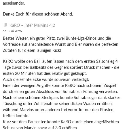
auseinander.
Danke Euch für diesen schönen Abend.
KaRO – Inter Marvins 4:2
16. Juni 2026
Bestes Wetter, ein guter Platz, zwei Bunte-Liga-Dinos und die
Vorfreude auf anschließende Wurst und Bier waren die perfekten
Zutaten für diesen launigen Kick!
KaRO wollte den Ball laufen lassen nach dem ersten Saisonsieg 4
Tage zuvor, bei Ballbesitz des Gegners sortiert Druck machen - die
ersten 20 Minuten hat dies relativ gut geklappt.
Auch die zehnte Ecke wurde souverän verteidigt.
Einen der wenigen Angriffe konnte KaRO nach schönem Zuspiel
durch einen guten Abschluss von Sohrab zur Führung verwerten.
Nach einem schönen Steckpass konnte Sohrab sogar dank starker
Täuschung unter Zuhilfenahme seiner dicken Waden erhöhen,
während Marvins unter anderen frei vorm Tor nur den Pfosten
treffen konnte.
Kurz vor dem Pausentee konnte KaRO durch einen abgefälschten
Schuss von Marvin sogar auf 3:0 erhöhen.