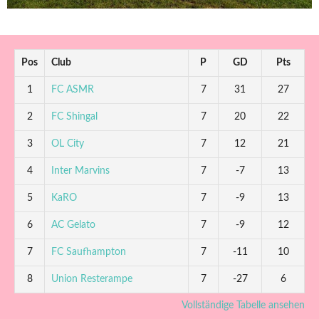
Pos
Club
P
GD
Pts
1
FC ASMR
7
31
27
2
FC Shingal
7
20
22
3
OL City
7
12
21
4
Inter Marvins
7
-7
13
5
KaRO
7
-9
13
6
AC Gelato
7
-9
12
7
FC Saufhampton
7
-11
10
8
Union Resterampe
7
-27
6
Vollständige Tabelle ansehen