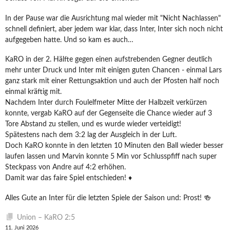
In der Pause war die Ausrichtung mal wieder mit "Nicht Nachlassen"
schnell definiert, aber jedem war klar, dass Inter, Inter sich noch nicht
aufgegeben hatte. Und so kam es auch…
KaRO in der 2. Hälfte gegen einen aufstrebenden Gegner deutlich
mehr unter Druck und Inter mit einigen guten Chancen - einmal Lars
ganz stark mit einer Rettungsaktion und auch der Pfosten half noch
einmal kräftig mit.
Nachdem Inter durch Foulelfmeter Mitte der Halbzeit verkürzen
konnte, vergab KaRO auf der Gegenseite die Chance wieder auf 3
Tore Abstand zu stellen, und es wurde wieder verteidigt!
Spätestens nach dem 3:2 lag der Ausgleich in der Luft.
Doch KaRO konnte in den letzten 10 Minuten den Ball wieder besser
laufen lassen und Marvin konnte 5 Min vor Schlusspfiff nach super
Steckpass von Andre auf 4:2 erhöhen.
Damit war das faire Spiel entschieden! ♦️
Alles Gute an Inter für die letzten Spiele der Saison und: Prost! 🍻
Union – KaRO 2:5
11. Juni 2026