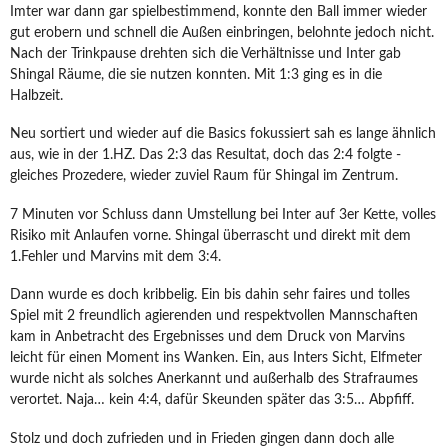
Imter war dann gar spielbestimmend, konnte den Ball immer wieder
gut erobern und schnell die Außen einbringen, belohnte jedoch nicht.
Nach der Trinkpause drehten sich die Verhältnisse und Inter gab
Shingal Räume, die sie nutzen konnten. Mit 1:3 ging es in die
Halbzeit.
Neu sortiert und wieder auf die Basics fokussiert sah es lange ähnlich
aus, wie in der 1.HZ. Das 2:3 das Resultat, doch das 2:4 folgte -
gleiches Prozedere, wieder zuviel Raum für Shingal im Zentrum.
7 Minuten vor Schluss dann Umstellung bei Inter auf 3er Kette, volles
Risiko mit Anlaufen vorne. Shingal überrascht und direkt mit dem
1.Fehler und Marvins mit dem 3:4.
Dann wurde es doch kribbelig. Ein bis dahin sehr faires und tolles
Spiel mit 2 freundlich agierenden und respektvollen Mannschaften
kam in Anbetracht des Ergebnisses und dem Druck von Marvins
leicht für einen Moment ins Wanken. Ein, aus Inters Sicht, Elfmeter
wurde nicht als solches Anerkannt und außerhalb des Strafraumes
verortet. Naja… kein 4:4, dafür Skeunden später das 3:5… Abpfiff.
Stolz und doch zufrieden und in Frieden gingen dann doch alle