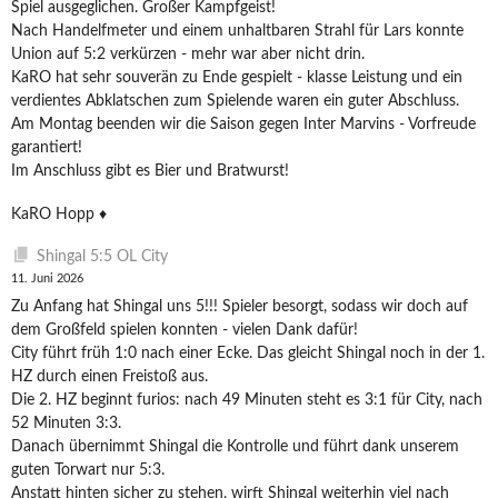
Spiel ausgeglichen. Großer Kampfgeist!
Nach Handelfmeter und einem unhaltbaren Strahl für Lars konnte
Union auf 5:2 verkürzen - mehr war aber nicht drin.
KaRO hat sehr souverän zu Ende gespielt - klasse Leistung und ein
verdientes Abklatschen zum Spielende waren ein guter Abschluss.
Am Montag beenden wir die Saison gegen Inter Marvins - Vorfreude
garantiert!
Im Anschluss gibt es Bier und Bratwurst!
KaRO Hopp ♦️
Shingal 5:5 OL City
11. Juni 2026
Zu Anfang hat Shingal uns 5!!! Spieler besorgt, sodass wir doch auf
dem Großfeld spielen konnten - vielen Dank dafür!
City führt früh 1:0 nach einer Ecke. Das gleicht Shingal noch in der 1.
HZ durch einen Freistoß aus.
Die 2. HZ beginnt furios: nach 49 Minuten steht es 3:1 für City, nach
52 Minuten 3:3.
Danach übernimmt Shingal die Kontrolle und führt dank unserem
guten Torwart nur 5:3.
Anstatt hinten sicher zu stehen, wirft Shingal weiterhin viel nach