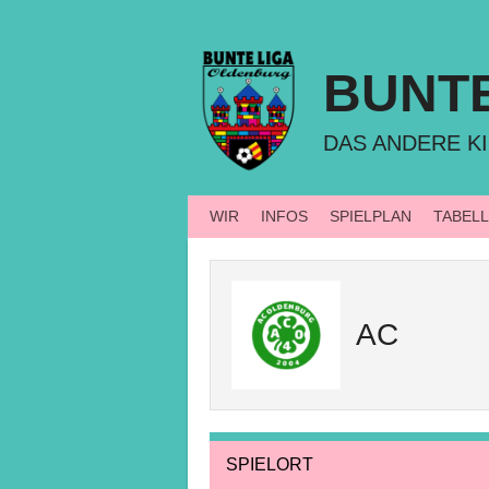
Springe
zum
Inhalt
BUNT
DAS ANDERE KI
WIR
INFOS
SPIELPLAN
TABEL
AC
SPIELORT