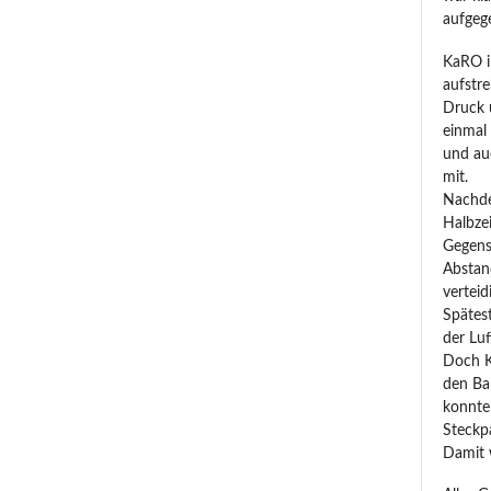
aufgeg
KaRO i
aufstr
Druck 
einmal 
und auc
mit.
Nachde
Halbze
Gegens
Abstan
verteid
Spätes
der Luf
Doch K
den Bal
konnte
Steckp
Damit w