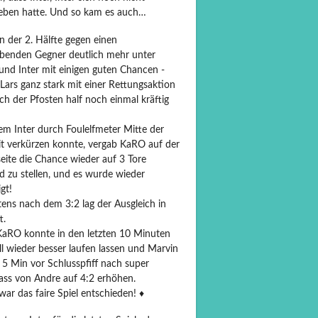
eben hatte. Und so kam es auch…
n der 2. Hälfte gegen einen
ebenden Gegner deutlich mehr unter
und Inter mit einigen guten Chancen -
Lars ganz stark mit einer Rettungsaktion
h der Pfosten half noch einmal kräftig
m Inter durch Foulelfmeter Mitte der
it verkürzen konnte, vergab KaRO auf der
eite die Chance wieder auf 3 Tore
d zu stellen, und es wurde wieder
igt!
tens nach dem 3:2 lag der Ausgleich in
t.
aRO konnte in den letzten 10 Minuten
l wieder besser laufen lassen und Marvin
 5 Min vor Schlusspfiff nach super
ass von Andre auf 4:2 erhöhen.
ar das faire Spiel entschieden! ♦️