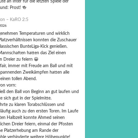
ute an Inter für die letzten Spiele der
und: Prost! 🍻
on – KaRO 2:5
 2026
genehmen Temperaturen und wirklich
Platzverhältnissen konnten die Zuschauer
lassischen BunteLiga-Kick genießen.
Mannschaften hatten das Ziel einen
n Dreier zu feiern 😀
fair, immer mit Freude am Ball und mit
 spannenden Zweikämpfen hatten alle
 einen tollen Abend.
on vorn:
ieß den Ball von Beginn an gut laufen und
te sich gut in der Spielmitte.
ührte zu klaren Torabschlüssen und
läufig auch zu den ersten Toren. Im Laufe
sten Halbzeit konnte Ahmed seinen
ichen Dreier feiern, einmal der Pfosten
ne Platzerhebung am Rande der
hle verhinderte weitere Höhepunkte!