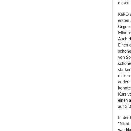
diesen 
KaRO w
ersten 
Gegner
Minuten
Auch d
Einen 
schöne
von So
schöne
starke
dicken
anderen
konnte
Kurz v
einen 
auf 3:
In der
"Nicht 
war kla