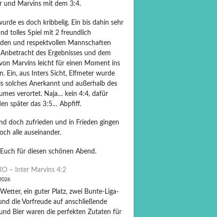
er und Marvins mit dem 3:4.
rde es doch kribbelig. Ein bis dahin sehr
und tolles Spiel mit 2 freundlich
nden und respektvollen Mannschaften
 Anbetracht des Ergebnisses und dem
von Marvins leicht für einen Moment ins
 Ein, aus Inters Sicht, Elfmeter wurde
als solches Anerkannt und außerhalb des
umes verortet. Naja… kein 4:4, dafür
en später das 3:5… Abpfiff.
und doch zufrieden und in Frieden gingen
och alle auseinander.
Euch für diesen schönen Abend.
O – Inter Marvins 4:2
 2026
Wetter, ein guter Platz, zwei Bunte-Liga-
und die Vorfreude auf anschließende
und Bier waren die perfekten Zutaten für