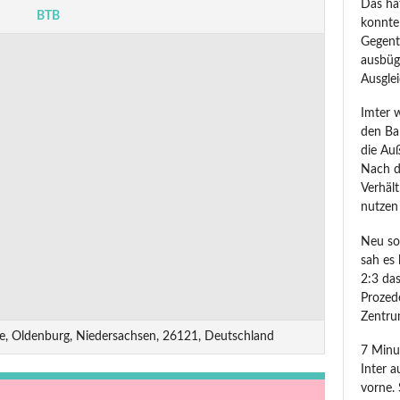
Das ha
BTB
konnte
Gegent
ausbüg
Ausglei
Imter 
den Ba
die Auß
Nach d
Verhält
nutzen 
Neu sor
sah es 
2:3 das
Prozede
Zentru
de, Oldenburg, Niedersachsen, 26121, Deutschland
7 Minu
Inter a
vorne.