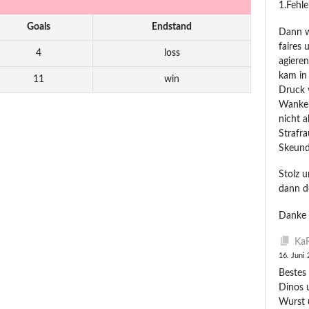
1.Fehl
Goals
Endstand
Dann wu
faires 
4
loss
agiere
kam in
11
win
Druck 
Wanken.
nicht 
Strafra
Skeund
Stolz 
dann d
Danke 
KaR
16. Juni
Bestes 
Dinos 
Wurst 