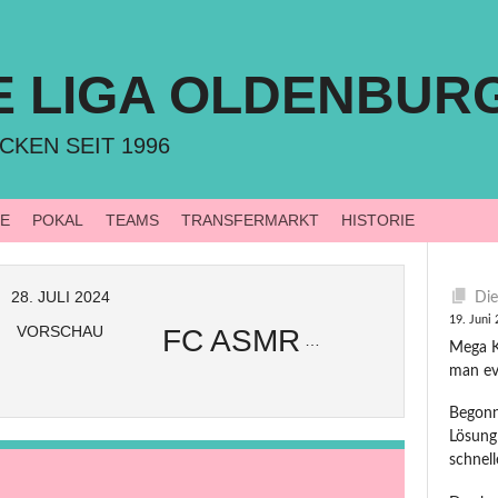
E LIGA OLDENBUR
CKEN SEIT 1996
LE
POKAL
TEAMS
TRANSFERMARKT
HISTORIE
28. JULI 2024
Die
19. Juni
VORSCHAU
FC ASMR
Mega Ki
man ev
Begonn
Lösung
schnel