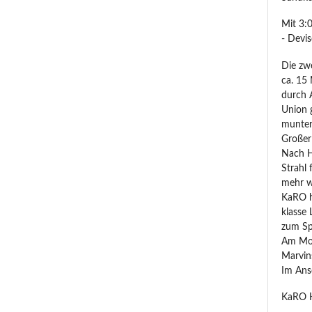
Mit 3:
- Devis
Die zw
ca. 15
durch 
Union g
munter 
Großer
Nach H
Strahl 
mehr wa
KaRO h
klasse 
zum Sp
Am Mon
Marvins
Im Ansc
KaRO H