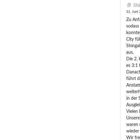
Shi
11. Juni
Zu Anfa
sodass
konnte
City fü
Shingal
aus.
Die 2.
es 3:1 
Danach
führt 
Anstatt
weiterh
in der 
Ausglei
Vielen 
Unsere 
waren u
wieder 
Wir fre