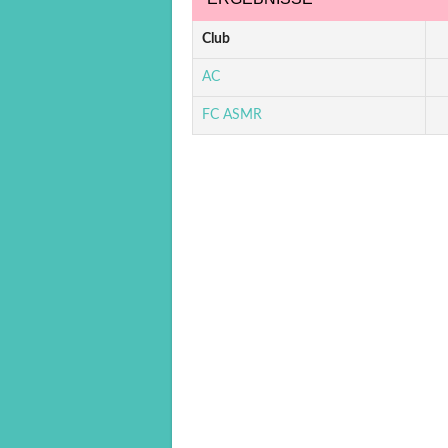
Club
AC
FC ASMR