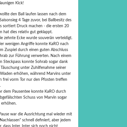
launigen Kick!
ollte den Ball laufen lassen nach dem
Saisonsieg 4 Tage zuvor, bei Ballbesitz des
s sortiert Druck machen - die ersten 20
 hat dies relativ gut geklappt.
ie zehnte Ecke wurde souverän verteidigt.
der wenigen Angriffe konnte KaRO nach
m Zuspiel durch einen guten Abschluss
hrab zur Führung verwerten. Nach einem
n Steckpass konnte Sohrab sogar dank
r Täuschung unter Zuhilfenahme seiner
 Waden erhöhen, während Marvins unter
 frei vorm Tor nur den Pfosten treffen
.
or dem Pausentee konnte KaRO durch
abgefälschten Schuss von Marvin sogar
0 erhöhen.
 Pause war die Ausrichtung mal wieder mit
Nachlassen" schnell definiert, aber jedem
r, dass Inter, Inter sich noch nicht