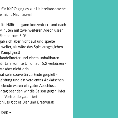
0 für KaRO ging es zur Halbzeitansprache
e: nicht Nachlassen!
eite Hälfte begann konzentriert und nach
 Minuten mit zwei weiteren Abschlüssen
Ahmed zum 5:0!
ab sich aber nicht auf und spielte
weiter, als wäre das Spiel ausgeglichen.
 Kampfgeist!
andelfmeter und einem unhaltbaren
für Lars konnte Union auf 5:2 verkürzen -
r aber nicht drin.
at sehr souverän zu Ende gespielt -
Leistung und ein verdientes Abklatschen
ielende waren ein guter Abschluss.
tag beenden wir die Saison gegen Inter
 - Vorfreude garantiert!
hluss gibt es Bier und Bratwurst!
opp ♦️