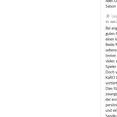
Alles G
Saison 
Uni
11. Juni
Bei an
guten 
einen k
Beide 
seltene
Immer 
vielen
Spieler
Doch v
KaRO l
sortier
Dies f
zwangs
der er
persönl
und ei
Sandku