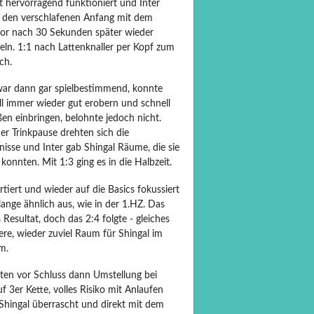
t hervorragend funktioniert und Inter
 den verschlafenen Anfang mit dem
or nach 30 Sekunden später wieder
eln. 1:1 nach Lattenknaller per Kopf zum
ch.
war dann gar spielbestimmend, konnte
ll immer wieder gut erobern und schnell
en einbringen, belohnte jedoch nicht.
er Trinkpause drehten sich die
nisse und Inter gab Shingal Räume, die sie
konnten. Mit 1:3 ging es in die Halbzeit.
tiert und wieder auf die Basics fokussiert
lange ähnlich aus, wie in der 1.HZ. Das
 Resultat, doch das 2:4 folgte - gleiches
re, wieder zuviel Raum für Shingal im
m.
ten vor Schluss dann Umstellung bei
uf 3er Kette, volles Risiko mit Anlaufen
 Shingal überrascht und direkt mit dem