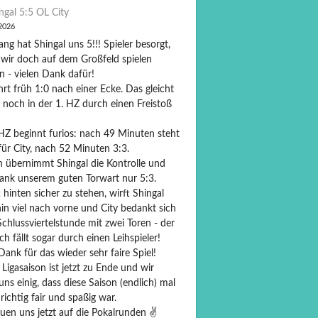
ngal 5:5 OL City
 2026
ng hat Shingal uns 5!!! Spieler besorgt,
 wir doch auf dem Großfeld spielen
n - vielen Dank dafür!
hrt früh 1:0 nach einer Ecke. Das gleicht
 noch in der 1. HZ durch einen Freistoß
 HZ beginnt furios: nach 49 Minuten steht
für City, nach 52 Minuten 3:3.
 übernimmt Shingal die Kontrolle und
dank unserem guten Torwart nur 5:3.
 hinten sicher zu stehen, wirft Shingal
in viel nach vorne und City bedankt sich
Schlussviertelstunde mit zwei Toren - der
ch fällt sogar durch einen Leihspieler!
Dank für das wieder sehr faire Spiel!
Ligasaison ist jetzt zu Ende und wir
ns einig, dass diese Saison (endlich) mal
richtig fair und spaßig war.
uen uns jetzt auf die Pokalrunden ✌️