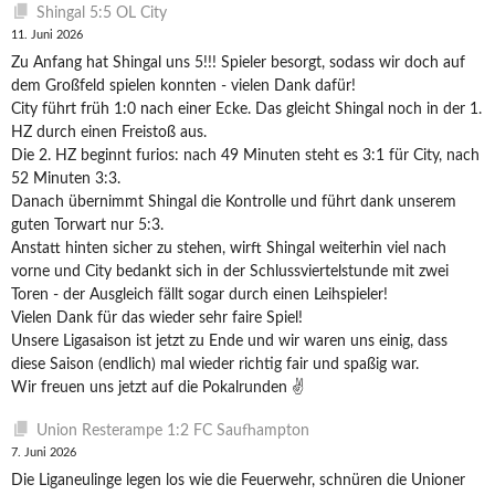
Shingal 5:5 OL City
11. Juni 2026
Zu Anfang hat Shingal uns 5!!! Spieler besorgt, sodass wir doch auf
dem Großfeld spielen konnten - vielen Dank dafür!
City führt früh 1:0 nach einer Ecke. Das gleicht Shingal noch in der 1.
HZ durch einen Freistoß aus.
Die 2. HZ beginnt furios: nach 49 Minuten steht es 3:1 für City, nach
52 Minuten 3:3.
Danach übernimmt Shingal die Kontrolle und führt dank unserem
guten Torwart nur 5:3.
Anstatt hinten sicher zu stehen, wirft Shingal weiterhin viel nach
vorne und City bedankt sich in der Schlussviertelstunde mit zwei
Toren - der Ausgleich fällt sogar durch einen Leihspieler!
Vielen Dank für das wieder sehr faire Spiel!
Unsere Ligasaison ist jetzt zu Ende und wir waren uns einig, dass
diese Saison (endlich) mal wieder richtig fair und spaßig war.
Wir freuen uns jetzt auf die Pokalrunden ✌️
Union Resterampe 1:2 FC Saufhampton
7. Juni 2026
Die Liganeulinge legen los wie die Feuerwehr, schnüren die Unioner