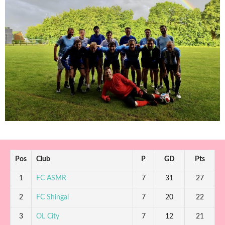
Pos
Club
P
GD
Pts
1
FC ASMR
7
31
27
2
FC Shingal
7
20
22
3
OL City
7
12
21