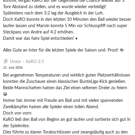
konnte, vergab KaRO auf der Gegenseite die Chance wieder auf 3
Tore Abstand zu stellen, und es wurde wieder verteidigt!
Spätestens nach dem 3:2 lag der Ausgleich in der Luft.
Doch KaRO konnte in den letzten 10 Minuten den Ball wieder besser
laufen lassen und Marvin konnte 5 Min vor Schlusspfiff nach super
Steckpass von Andre auf 4:2 erhöhen.
Damit war das faire Spiel entschieden! ♦️
Alles Gute an Inter für die letzten Spiele der Saison und: Prost! 🍻
Union – KaRO 2:5
11. Juni 2026
Bei angenehmen Temperaturen und wirklich guten Platzverhältnissen
konnten die Zuschauer einen klassischen BunteLiga-Kick genießen.
Beide Mannschaften hatten das Ziel einen seltenen Dreier zu feiern
😀
Immer fair, immer mit Freude am Ball und mit vielen spannenden
Zweikämpfen hatten alle Spieler einen tollen Abend.
Doch von vorn:
KaRO ließ den Ball von Beginn an gut laufen und sortierte sich gut in
der Spielmitte.
Dies führte zu klaren Torabschlüssen und zwangsläufig auch zu den