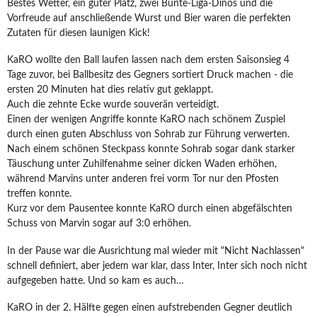
Bestes Wetter, ein guter Platz, zwei Bunte-Liga-Dinos und die
Vorfreude auf anschließende Wurst und Bier waren die perfekten
Zutaten für diesen launigen Kick!
KaRO wollte den Ball laufen lassen nach dem ersten Saisonsieg 4
Tage zuvor, bei Ballbesitz des Gegners sortiert Druck machen - die
ersten 20 Minuten hat dies relativ gut geklappt.
Auch die zehnte Ecke wurde souverän verteidigt.
Einen der wenigen Angriffe konnte KaRO nach schönem Zuspiel
durch einen guten Abschluss von Sohrab zur Führung verwerten.
Nach einem schönen Steckpass konnte Sohrab sogar dank starker
Täuschung unter Zuhilfenahme seiner dicken Waden erhöhen,
während Marvins unter anderen frei vorm Tor nur den Pfosten
treffen konnte.
Kurz vor dem Pausentee konnte KaRO durch einen abgefälschten
Schuss von Marvin sogar auf 3:0 erhöhen.
In der Pause war die Ausrichtung mal wieder mit "Nicht Nachlassen"
schnell definiert, aber jedem war klar, dass Inter, Inter sich noch nicht
aufgegeben hatte. Und so kam es auch…
KaRO in der 2. Hälfte gegen einen aufstrebenden Gegner deutlich