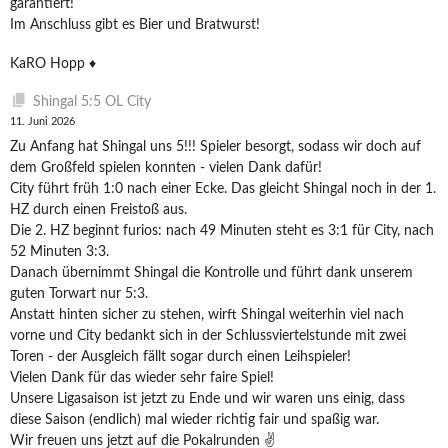
garantiert!
Im Anschluss gibt es Bier und Bratwurst!
KaRO Hopp ♦️
Shingal 5:5 OL City
11. Juni 2026
Zu Anfang hat Shingal uns 5!!! Spieler besorgt, sodass wir doch auf
dem Großfeld spielen konnten - vielen Dank dafür!
City führt früh 1:0 nach einer Ecke. Das gleicht Shingal noch in der 1.
HZ durch einen Freistoß aus.
Die 2. HZ beginnt furios: nach 49 Minuten steht es 3:1 für City, nach
52 Minuten 3:3.
Danach übernimmt Shingal die Kontrolle und führt dank unserem
guten Torwart nur 5:3.
Anstatt hinten sicher zu stehen, wirft Shingal weiterhin viel nach
vorne und City bedankt sich in der Schlussviertelstunde mit zwei
Toren - der Ausgleich fällt sogar durch einen Leihspieler!
Vielen Dank für das wieder sehr faire Spiel!
Unsere Ligasaison ist jetzt zu Ende und wir waren uns einig, dass
diese Saison (endlich) mal wieder richtig fair und spaßig war.
Wir freuen uns jetzt auf die Pokalrunden ✌️