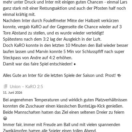
mehr unter Druck und Inter mit einigen guten Chancen - einmal Lars
ganz stark mit einer Rettungsaktion und auch der Pfosten half noch
einmal kräftig mit.
Nachdem Inter durch Foulelfmeter Mitte der Halbzeit verkürzen
konnte, vergab KaRO auf der Gegenseite die Chance wieder auf 3
Tore Abstand zu stellen, und es wurde wieder verteidigt!
Spätestens nach dem 3:2 lag der Ausgleich in der Luft.
Doch KaRO konnte in den letzten 10 Minuten den Ball wieder besser
laufen lassen und Marvin konnte 5 Min vor Schlusspfiff nach super
Steckpass von Andre auf 4:2 erhöhen.
Damit war das faire Spiel entschieden! ♦️
Alles Gute an Inter für die letzten Spiele der Saison und: Prost! 🍻
Union – KaRO 2:5
11. Juni 2026
Bei angenehmen Temperaturen und wirklich guten Platzverhältnissen
konnten die Zuschauer einen klassischen BunteLiga-Kick genießen.
Beide Mannschaften hatten das Ziel einen seltenen Dreier zu feiern
😀
Immer fair, immer mit Freude am Ball und mit vielen spannenden
Zweikämpfen hatten alle Spieler einen tollen Abend.