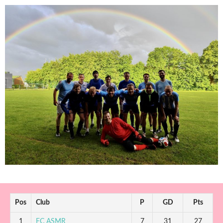
Pos
Club
P
GD
Pts
1
FC ASMR
7
31
27