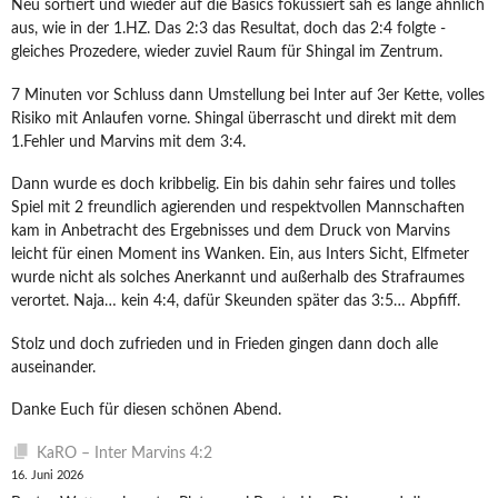
Neu sortiert und wieder auf die Basics fokussiert sah es lange ähnlich
aus, wie in der 1.HZ. Das 2:3 das Resultat, doch das 2:4 folgte -
gleiches Prozedere, wieder zuviel Raum für Shingal im Zentrum.
7 Minuten vor Schluss dann Umstellung bei Inter auf 3er Kette, volles
Risiko mit Anlaufen vorne. Shingal überrascht und direkt mit dem
1.Fehler und Marvins mit dem 3:4.
Dann wurde es doch kribbelig. Ein bis dahin sehr faires und tolles
Spiel mit 2 freundlich agierenden und respektvollen Mannschaften
kam in Anbetracht des Ergebnisses und dem Druck von Marvins
leicht für einen Moment ins Wanken. Ein, aus Inters Sicht, Elfmeter
wurde nicht als solches Anerkannt und außerhalb des Strafraumes
verortet. Naja… kein 4:4, dafür Skeunden später das 3:5… Abpfiff.
Stolz und doch zufrieden und in Frieden gingen dann doch alle
auseinander.
Danke Euch für diesen schönen Abend.
KaRO – Inter Marvins 4:2
16. Juni 2026