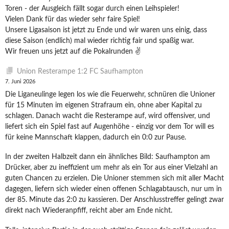
Toren - der Ausgleich fällt sogar durch einen Leihspieler!
Vielen Dank für das wieder sehr faire Spiel!
Unsere Ligasaison ist jetzt zu Ende und wir waren uns einig, dass
diese Saison (endlich) mal wieder richtig fair und spaßig war.
Wir freuen uns jetzt auf die Pokalrunden ✌️
Union Resterampe 1:2 FC Saufhampton
7. Juni 2026
Die Liganeulinge legen los wie die Feuerwehr, schnüren die Unioner
für 15 Minuten im eigenen Strafraum ein, ohne aber Kapital zu
schlagen. Danach wacht die Resterampe auf, wird offensiver, und
liefert sich ein Spiel fast auf Augenhöhe - einzig vor dem Tor will es
für keine Mannschaft klappen, dadurch ein 0:0 zur Pause.
In der zweiten Halbzeit dann ein ähnliches Bild: Saufhampton am
Drücker, aber zu ineffizient um mehr als ein Tor aus einer Vielzahl an
guten Chancen zu erzielen. Die Unioner stemmen sich mit aller Macht
dagegen, liefern sich wieder einen offenen Schlagabtausch, nur um in
der 85. Minute das 2:0 zu kassieren. Der Anschlusstreffer gelingt zwar
direkt nach Wiederanpfiff, reicht aber am Ende nicht.