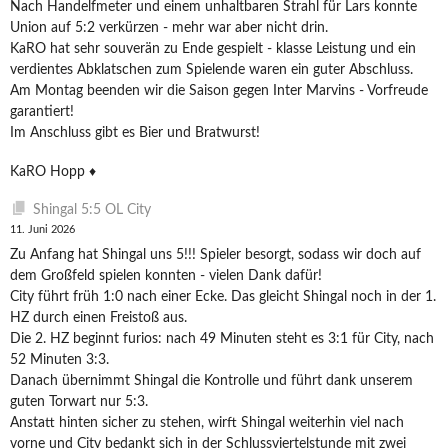
Nach Handelfmeter und einem unhaltbaren Strahl für Lars konnte
Union auf 5:2 verkürzen - mehr war aber nicht drin.
KaRO hat sehr souverän zu Ende gespielt - klasse Leistung und ein
verdientes Abklatschen zum Spielende waren ein guter Abschluss.
Am Montag beenden wir die Saison gegen Inter Marvins - Vorfreude
garantiert!
Im Anschluss gibt es Bier und Bratwurst!
KaRO Hopp ♦️
Shingal 5:5 OL City
11. Juni 2026
Zu Anfang hat Shingal uns 5!!! Spieler besorgt, sodass wir doch auf
dem Großfeld spielen konnten - vielen Dank dafür!
City führt früh 1:0 nach einer Ecke. Das gleicht Shingal noch in der 1.
HZ durch einen Freistoß aus.
Die 2. HZ beginnt furios: nach 49 Minuten steht es 3:1 für City, nach
52 Minuten 3:3.
Danach übernimmt Shingal die Kontrolle und führt dank unserem
guten Torwart nur 5:3.
Anstatt hinten sicher zu stehen, wirft Shingal weiterhin viel nach
vorne und City bedankt sich in der Schlussviertelstunde mit zwei