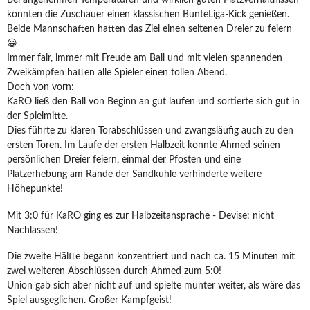
Bei angenehmen Temperaturen und wirklich guten Platzverhältnissen
konnten die Zuschauer einen klassischen BunteLiga-Kick genießen.
Beide Mannschaften hatten das Ziel einen seltenen Dreier zu feiern
😀
Immer fair, immer mit Freude am Ball und mit vielen spannenden
Zweikämpfen hatten alle Spieler einen tollen Abend.
Doch von vorn:
KaRO ließ den Ball von Beginn an gut laufen und sortierte sich gut in
der Spielmitte.
Dies führte zu klaren Torabschlüssen und zwangsläufig auch zu den
ersten Toren. Im Laufe der ersten Halbzeit konnte Ahmed seinen
persönlichen Dreier feiern, einmal der Pfosten und eine
Platzerhebung am Rande der Sandkuhle verhinderte weitere
Höhepunkte!
Mit 3:0 für KaRO ging es zur Halbzeitansprache - Devise: nicht
Nachlassen!
Die zweite Hälfte begann konzentriert und nach ca. 15 Minuten mit
zwei weiteren Abschlüssen durch Ahmed zum 5:0!
Union gab sich aber nicht auf und spielte munter weiter, als wäre das
Spiel ausgeglichen. Großer Kampfgeist!