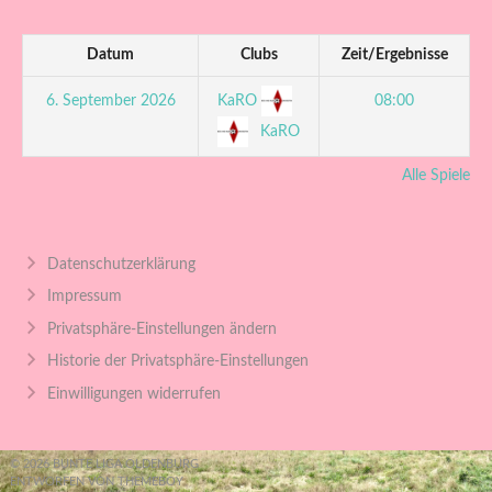
Datum
Clubs
Zeit/Ergebnisse
KaRO
6. September 2026
08:00
KaRO
Alle Spiele
Datenschutzerklärung
Impressum
Privatsphäre-Einstellungen ändern
Historie der Privatsphäre-Einstellungen
Einwilligungen widerrufen
© 2026 BUNTE LIGA OLDENBURG
ENTWORFEN VON THEMEBOY