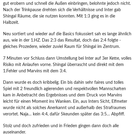
gut erobern und schnell die Außen einbringen, belohnte jedoch nicht.
Nach der Trinkpause drehten sich die Verhältnisse und Inter gab
Shingal Räume, die sie nutzen konnten. Mit 1:3 ging es in die
Halbzeit.
Neu sortiert und wieder auf die Basics fokussiert sah es lange ähnlich
aus, wie in der 1.HZ. Das 2:3 das Resultat, doch das 2:4 folgte -
gleiches Prozedere, wieder zuviel Raum für Shingal im Zentrum.
7 Minuten vor Schluss dann Umstellung bei Inter auf 3er Kette, volles
Risiko mit Anlaufen vorne. Shingal überrascht und direkt mit dem
1.Fehler und Marvins mit dem 3:4.
Dann wurde es doch kribbelig. Ein bis dahin sehr faires und tolles
Spiel mit 2 freundlich agierenden und respektvollen Mannschaften
kam in Anbetracht des Ergebnisses und dem Druck von Marvins
leicht für einen Moment ins Wanken. Ein, aus Inters Sicht, Elfmeter
wurde nicht als solches Anerkannt und außerhalb des Strafraumes
verortet. Naja… kein 4:4, dafür Skeunden später das 3:5… Abpfiff.
Stolz und doch zufrieden und in Frieden gingen dann doch alle
auseinander.