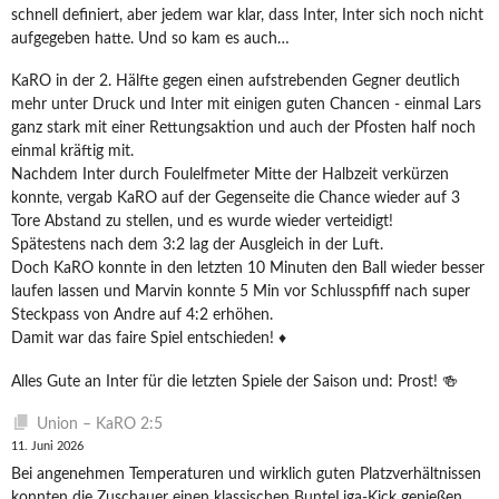
schnell definiert, aber jedem war klar, dass Inter, Inter sich noch nicht
aufgegeben hatte. Und so kam es auch…
KaRO in der 2. Hälfte gegen einen aufstrebenden Gegner deutlich
mehr unter Druck und Inter mit einigen guten Chancen - einmal Lars
ganz stark mit einer Rettungsaktion und auch der Pfosten half noch
einmal kräftig mit.
Nachdem Inter durch Foulelfmeter Mitte der Halbzeit verkürzen
konnte, vergab KaRO auf der Gegenseite die Chance wieder auf 3
Tore Abstand zu stellen, und es wurde wieder verteidigt!
Spätestens nach dem 3:2 lag der Ausgleich in der Luft.
Doch KaRO konnte in den letzten 10 Minuten den Ball wieder besser
laufen lassen und Marvin konnte 5 Min vor Schlusspfiff nach super
Steckpass von Andre auf 4:2 erhöhen.
Damit war das faire Spiel entschieden! ♦️
Alles Gute an Inter für die letzten Spiele der Saison und: Prost! 🍻
Union – KaRO 2:5
11. Juni 2026
Bei angenehmen Temperaturen und wirklich guten Platzverhältnissen
konnten die Zuschauer einen klassischen BunteLiga-Kick genießen.