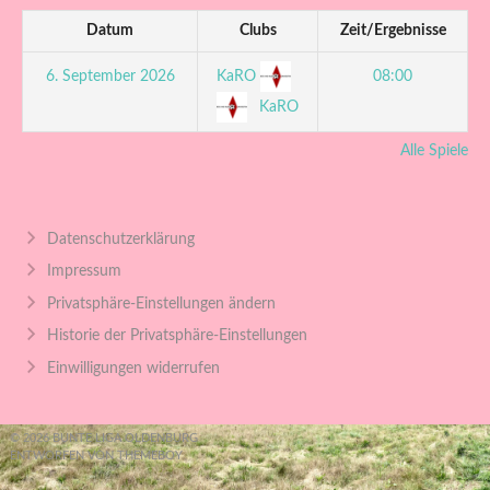
Datum
Clubs
Zeit/Ergebnisse
KaRO
6. September 2026
08:00
KaRO
Alle Spiele
Datenschutzerklärung
Impressum
Privatsphäre-Einstellungen ändern
Historie der Privatsphäre-Einstellungen
Einwilligungen widerrufen
© 2026 BUNTE LIGA OLDENBURG
ENTWORFEN VON THEMEBOY