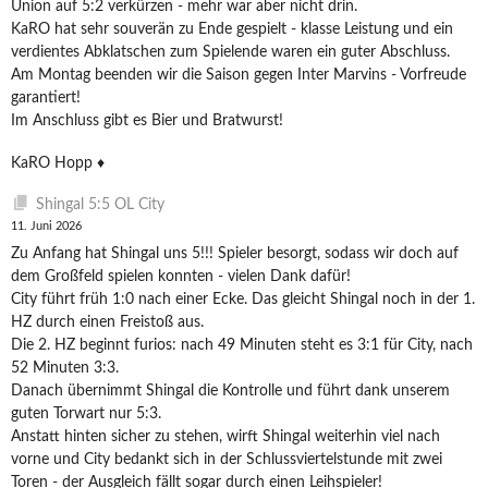
Union auf 5:2 verkürzen - mehr war aber nicht drin.
KaRO hat sehr souverän zu Ende gespielt - klasse Leistung und ein
verdientes Abklatschen zum Spielende waren ein guter Abschluss.
Am Montag beenden wir die Saison gegen Inter Marvins - Vorfreude
garantiert!
Im Anschluss gibt es Bier und Bratwurst!
KaRO Hopp ♦️
Shingal 5:5 OL City
11. Juni 2026
Zu Anfang hat Shingal uns 5!!! Spieler besorgt, sodass wir doch auf
dem Großfeld spielen konnten - vielen Dank dafür!
City führt früh 1:0 nach einer Ecke. Das gleicht Shingal noch in der 1.
HZ durch einen Freistoß aus.
Die 2. HZ beginnt furios: nach 49 Minuten steht es 3:1 für City, nach
52 Minuten 3:3.
Danach übernimmt Shingal die Kontrolle und führt dank unserem
guten Torwart nur 5:3.
Anstatt hinten sicher zu stehen, wirft Shingal weiterhin viel nach
vorne und City bedankt sich in der Schlussviertelstunde mit zwei
Toren - der Ausgleich fällt sogar durch einen Leihspieler!