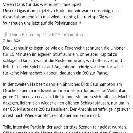
Vielen Dank für das wieder sehr faire Spiel!
Unsere Ligasaison ist jetzt zu Ende und wir waren uns einig, dass
diese Saison (endlich) mal wieder richtig fair und spaßig war.
Wir freuen uns jetzt auf die Pokalrunden ✌️
Union Resterampe 1:2 FC Saufhampton
7. Juni 2026
Die Liganeulinge legen los wie die Feuerwehr, schnüren die Unioner
für 15 Minuten im eigenen Strafraum ein, ohne aber Kapital zu
schlagen. Danach wacht die Resterampe auf, wird offensiver, und
liefert sich ein Spiel fast auf Augenhöhe - einzig vor dem Tor will es
für keine Mannschaft klappen, dadurch ein 0:0 zur Pause.
In der zweiten Halbzeit dann ein ähnliches Bild: Saufhampton am
Drücker, aber zu ineffizient um mehr als ein Tor aus einer Vielzahl an
guten Chancen zu erzielen. Die Unioner stemmen sich mit aller Macht
dagegen, liefern sich wieder einen offenen Schlagabtausch, nur um in
der 85. Minute das 2:0 zu kassieren. Der Anschlusstreffer gelingt zwar
direkt nach Wiederanpfiff, reicht aber am Ende nicht.
Tolle, intensive Partie in der auch strittige Szenen fair gelöst wurden.