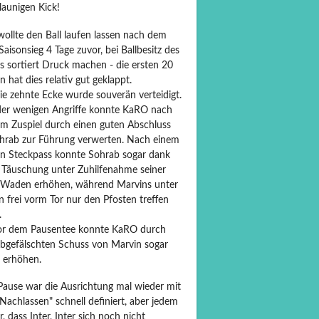
launigen Kick!
ollte den Ball laufen lassen nach dem
Saisonsieg 4 Tage zuvor, bei Ballbesitz des
s sortiert Druck machen - die ersten 20
 hat dies relativ gut geklappt.
ie zehnte Ecke wurde souverän verteidigt.
der wenigen Angriffe konnte KaRO nach
m Zuspiel durch einen guten Abschluss
hrab zur Führung verwerten. Nach einem
n Steckpass konnte Sohrab sogar dank
r Täuschung unter Zuhilfenahme seiner
 Waden erhöhen, während Marvins unter
 frei vorm Tor nur den Pfosten treffen
.
or dem Pausentee konnte KaRO durch
abgefälschten Schuss von Marvin sogar
0 erhöhen.
 Pause war die Ausrichtung mal wieder mit
Nachlassen" schnell definiert, aber jedem
r, dass Inter, Inter sich noch nicht