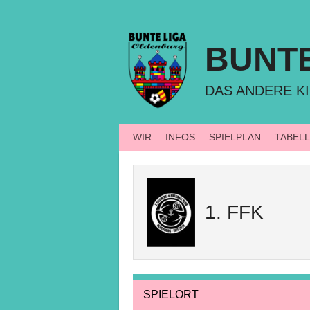
Springe
zum
Inhalt
BUNT
DAS ANDERE KI
WIR
INFOS
SPIELPLAN
TABEL
1. FFK
SPIELORT