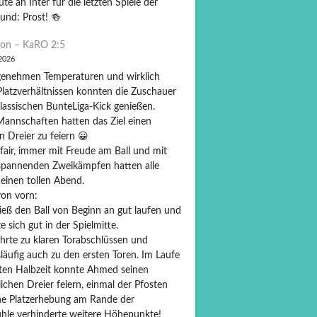
ute an Inter für die letzten Spiele der
und: Prost! 🍻
on – KaRO 2:5
 2026
genehmen Temperaturen und wirklich
Platzverhältnissen konnten die Zuschauer
lassischen BunteLiga-Kick genießen.
Mannschaften hatten das Ziel einen
n Dreier zu feiern 😀
fair, immer mit Freude am Ball und mit
 spannenden Zweikämpfen hatten alle
 einen tollen Abend.
on vorn:
ieß den Ball von Beginn an gut laufen und
te sich gut in der Spielmitte.
ührte zu klaren Torabschlüssen und
läufig auch zu den ersten Toren. Im Laufe
sten Halbzeit konnte Ahmed seinen
ichen Dreier feiern, einmal der Pfosten
ne Platzerhebung am Rande der
hle verhinderte weitere Höhepunkte!