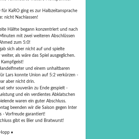
0 für KaRO ging es zur Halbzeitansprache
e: nicht Nachlassen!
eite Hälfte begann konzentriert und nach
 Minuten mit zwei weiteren Abschlüssen
Ahmed zum 5:0!
ab sich aber nicht auf und spielte
weiter, als wäre das Spiel ausgeglichen.
 Kampfgeist!
andelfmeter und einem unhaltbaren
für Lars konnte Union auf 5:2 verkürzen -
r aber nicht drin.
at sehr souverän zu Ende gespielt -
Leistung und ein verdientes Abklatschen
ielende waren ein guter Abschluss.
tag beenden wir die Saison gegen Inter
 - Vorfreude garantiert!
hluss gibt es Bier und Bratwurst!
opp ♦️