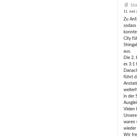
Shi
11. Juni
Zu Anfa
sodass
konnte
City fü
Shingal
aus.
Die 2.
es 3:1 
Danach
führt 
Anstatt
weiterh
in der 
Ausglei
Vielen 
Unsere 
waren u
wieder 
Wir fre