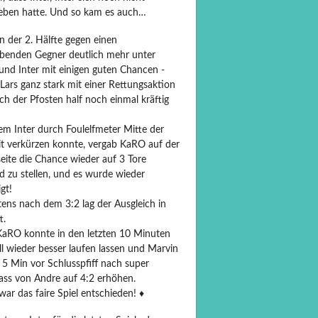
eben hatte. Und so kam es auch…
n der 2. Hälfte gegen einen
ebenden Gegner deutlich mehr unter
und Inter mit einigen guten Chancen -
Lars ganz stark mit einer Rettungsaktion
h der Pfosten half noch einmal kräftig
m Inter durch Foulelfmeter Mitte der
it verkürzen konnte, vergab KaRO auf der
eite die Chance wieder auf 3 Tore
d zu stellen, und es wurde wieder
igt!
tens nach dem 3:2 lag der Ausgleich in
t.
aRO konnte in den letzten 10 Minuten
l wieder besser laufen lassen und Marvin
 5 Min vor Schlusspfiff nach super
ass von Andre auf 4:2 erhöhen.
ar das faire Spiel entschieden! ♦️