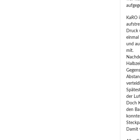
aufgeg
KaRO i
aufstr
Druck 
einmal 
und auc
mit.
Nachde
Halbze
Gegens
Abstan
verteid
Spätes
der Luf
Doch K
den Bal
konnte
Steckp
Damit w