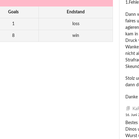
1.Fehl
Goals
Endstand
Dann wu
faires 
1
loss
agiere
kam in
8
win
Druck 
Wanken.
nicht 
Strafra
Skeund
Stolz 
dann d
Danke 
KaR
16. Juni
Bestes 
Dinos 
Wurst 