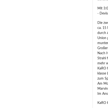
Mit 3:
- Devis
Die zw
ca. 15
durch 
Union g
munter 
Großer
Nach H
Strahl 
mehr wa
KaRO h
klasse 
zum Sp
Am Mon
Marvins
Im Ansc
KaRO H