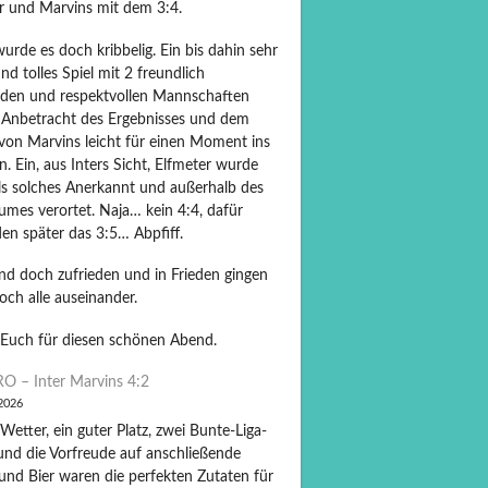
er und Marvins mit dem 3:4.
rde es doch kribbelig. Ein bis dahin sehr
und tolles Spiel mit 2 freundlich
nden und respektvollen Mannschaften
 Anbetracht des Ergebnisses und dem
von Marvins leicht für einen Moment ins
 Ein, aus Inters Sicht, Elfmeter wurde
als solches Anerkannt und außerhalb des
umes verortet. Naja… kein 4:4, dafür
en später das 3:5… Abpfiff.
und doch zufrieden und in Frieden gingen
och alle auseinander.
Euch für diesen schönen Abend.
O – Inter Marvins 4:2
 2026
Wetter, ein guter Platz, zwei Bunte-Liga-
und die Vorfreude auf anschließende
und Bier waren die perfekten Zutaten für