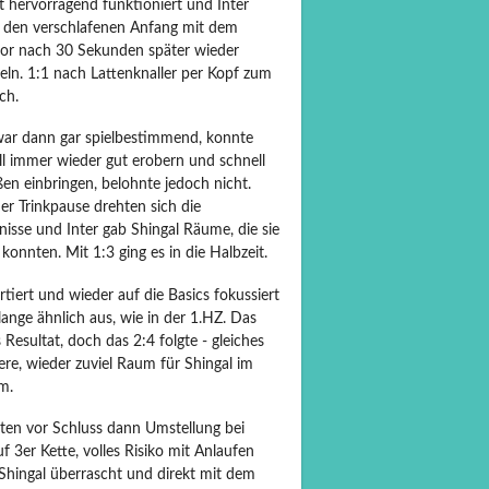
t hervorragend funktioniert und Inter
 den verschlafenen Anfang mit dem
or nach 30 Sekunden später wieder
eln. 1:1 nach Lattenknaller per Kopf zum
ch.
war dann gar spielbestimmend, konnte
ll immer wieder gut erobern und schnell
en einbringen, belohnte jedoch nicht.
er Trinkpause drehten sich die
nisse und Inter gab Shingal Räume, die sie
konnten. Mit 1:3 ging es in die Halbzeit.
tiert und wieder auf die Basics fokussiert
lange ähnlich aus, wie in der 1.HZ. Das
 Resultat, doch das 2:4 folgte - gleiches
re, wieder zuviel Raum für Shingal im
m.
ten vor Schluss dann Umstellung bei
uf 3er Kette, volles Risiko mit Anlaufen
 Shingal überrascht und direkt mit dem