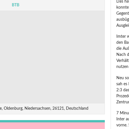
Das ha
BTB
konnte
Gegent
ausbüg
Ausglei
Imter 
den Ba
die Auß
Nach d
Verhält
nutzen 
Neu sor
sah es 
2:3 das
Prozede
Zentru
de, Oldenburg, Niedersachsen, 26121, Deutschland
7 Minu
Inter a
vorne.