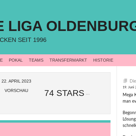
E LIGA OLDENBUR
CKEN SEIT 1996
LE
POKAL
TEAMS
TRANSFERMARKT
HISTORIE
22. APRIL 2023
Die
19. Juni
VORSCHAU
74 STARS
Mega Ki
man ev
Begonn
Lösung
schnel