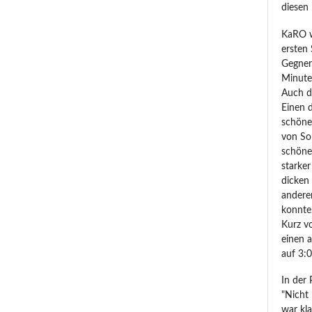
diesen 
KaRO w
ersten 
Gegner
Minuten
Auch d
Einen 
schöne
von So
schöne
starke
dicken
anderen
konnte
Kurz v
einen 
auf 3:
In der
"Nicht 
war kla