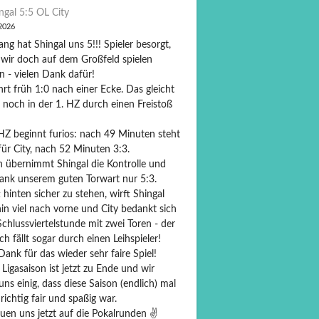
ngal 5:5 OL City
 2026
ng hat Shingal uns 5!!! Spieler besorgt,
 wir doch auf dem Großfeld spielen
n - vielen Dank dafür!
hrt früh 1:0 nach einer Ecke. Das gleicht
 noch in der 1. HZ durch einen Freistoß
 HZ beginnt furios: nach 49 Minuten steht
für City, nach 52 Minuten 3:3.
 übernimmt Shingal die Kontrolle und
dank unserem guten Torwart nur 5:3.
 hinten sicher zu stehen, wirft Shingal
in viel nach vorne und City bedankt sich
Schlussviertelstunde mit zwei Toren - der
ch fällt sogar durch einen Leihspieler!
Dank für das wieder sehr faire Spiel!
Ligasaison ist jetzt zu Ende und wir
ns einig, dass diese Saison (endlich) mal
richtig fair und spaßig war.
uen uns jetzt auf die Pokalrunden ✌️