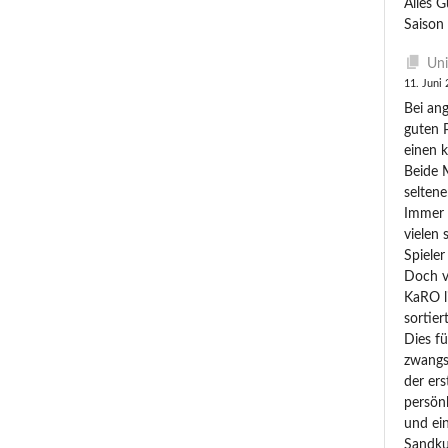
Alles G
Saison 
Uni
11. Juni
Bei an
guten 
einen k
Beide 
seltene
Immer 
vielen
Spieler
Doch v
KaRO l
sortier
Dies f
zwangs
der er
persönl
und ei
Sandku