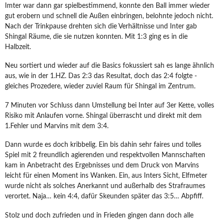
Imter war dann gar spielbestimmend, konnte den Ball immer wieder
gut erobern und schnell die Außen einbringen, belohnte jedoch nicht.
Nach der Trinkpause drehten sich die Verhältnisse und Inter gab
Shingal Räume, die sie nutzen konnten. Mit 1:3 ging es in die
Halbzeit.
Neu sortiert und wieder auf die Basics fokussiert sah es lange ähnlich
aus, wie in der 1.HZ. Das 2:3 das Resultat, doch das 2:4 folgte -
gleiches Prozedere, wieder zuviel Raum für Shingal im Zentrum.
7 Minuten vor Schluss dann Umstellung bei Inter auf 3er Kette, volles
Risiko mit Anlaufen vorne. Shingal überrascht und direkt mit dem
1.Fehler und Marvins mit dem 3:4.
Dann wurde es doch kribbelig. Ein bis dahin sehr faires und tolles
Spiel mit 2 freundlich agierenden und respektvollen Mannschaften
kam in Anbetracht des Ergebnisses und dem Druck von Marvins
leicht für einen Moment ins Wanken. Ein, aus Inters Sicht, Elfmeter
wurde nicht als solches Anerkannt und außerhalb des Strafraumes
verortet. Naja… kein 4:4, dafür Skeunden später das 3:5… Abpfiff.
Stolz und doch zufrieden und in Frieden gingen dann doch alle