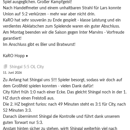
Spiel ausgeglichen. Großer Kampfgeist!
Nach Handelfmeter und einem unhaltbaren Strahl für Lars konnte
Union auf 5:2 verkürzen - mehr war aber nicht drin.
KaRO hat sehr souverän zu Ende gespielt - klasse Leistung und ein
verdientes Abklatschen zum Spielende waren ein guter Abschluss.
Am Montag beenden wir die Saison gegen Inter Marvins - Vorfreude
garantiert!
Im Anschluss gibt es Bier und Bratwurst!
KaRO Hopp ♦️
Shingal 5:5 OL City
11. Juni 2026
Zu Anfang hat Shingal uns 5!!! Spieler besorgt, sodass wir doch auf
dem Großfeld spielen konnten - vielen Dank dafür!
City führt früh 1:0 nach einer Ecke. Das gleicht Shingal noch in der 1.
HZ durch einen Freistoß aus.
Die 2. HZ beginnt furios: nach 49 Minuten steht es 3:1 für City, nach
52 Minuten 3:3.
Danach übernimmt Shingal die Kontrolle und führt dank unserem
guten Torwart nur 5:3.
Anstatt hinten sicher zu stehen, wirft Shingal weiterhin viel nach