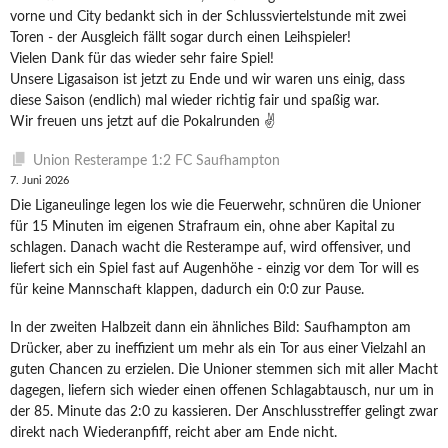
vorne und City bedankt sich in der Schlussviertelstunde mit zwei
Toren - der Ausgleich fällt sogar durch einen Leihspieler!
Vielen Dank für das wieder sehr faire Spiel!
Unsere Ligasaison ist jetzt zu Ende und wir waren uns einig, dass
diese Saison (endlich) mal wieder richtig fair und spaßig war.
Wir freuen uns jetzt auf die Pokalrunden ✌️
Union Resterampe 1:2 FC Saufhampton
7. Juni 2026
Die Liganeulinge legen los wie die Feuerwehr, schnüren die Unioner
für 15 Minuten im eigenen Strafraum ein, ohne aber Kapital zu
schlagen. Danach wacht die Resterampe auf, wird offensiver, und
liefert sich ein Spiel fast auf Augenhöhe - einzig vor dem Tor will es
für keine Mannschaft klappen, dadurch ein 0:0 zur Pause.
In der zweiten Halbzeit dann ein ähnliches Bild: Saufhampton am
Drücker, aber zu ineffizient um mehr als ein Tor aus einer Vielzahl an
guten Chancen zu erzielen. Die Unioner stemmen sich mit aller Macht
dagegen, liefern sich wieder einen offenen Schlagabtausch, nur um in
der 85. Minute das 2:0 zu kassieren. Der Anschlusstreffer gelingt zwar
direkt nach Wiederanpfiff, reicht aber am Ende nicht.