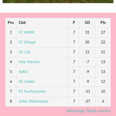
Pos
Club
P
GD
Pts
1
FC ASMR
7
31
27
2
FC Shingal
7
20
22
3
OL City
7
12
21
4
Inter Marvins
7
-7
13
5
KaRO
7
-9
13
6
AC Gelato
7
-9
12
7
FC Saufhampton
7
-11
10
8
Union Resterampe
7
-27
6
Vollständige Tabelle ansehen