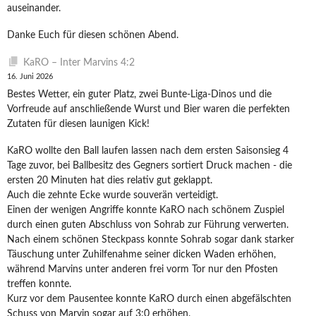
auseinander.
Danke Euch für diesen schönen Abend.
KaRO – Inter Marvins 4:2
16. Juni 2026
Bestes Wetter, ein guter Platz, zwei Bunte-Liga-Dinos und die
Vorfreude auf anschließende Wurst und Bier waren die perfekten
Zutaten für diesen launigen Kick!
KaRO wollte den Ball laufen lassen nach dem ersten Saisonsieg 4
Tage zuvor, bei Ballbesitz des Gegners sortiert Druck machen - die
ersten 20 Minuten hat dies relativ gut geklappt.
Auch die zehnte Ecke wurde souverän verteidigt.
Einen der wenigen Angriffe konnte KaRO nach schönem Zuspiel
durch einen guten Abschluss von Sohrab zur Führung verwerten.
Nach einem schönen Steckpass konnte Sohrab sogar dank starker
Täuschung unter Zuhilfenahme seiner dicken Waden erhöhen,
während Marvins unter anderen frei vorm Tor nur den Pfosten
treffen konnte.
Kurz vor dem Pausentee konnte KaRO durch einen abgefälschten
Schuss von Marvin sogar auf 3:0 erhöhen.