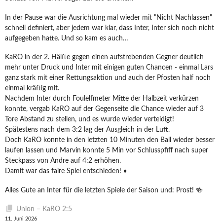
In der Pause war die Ausrichtung mal wieder mit "Nicht Nachlassen"
schnell definiert, aber jedem war klar, dass Inter, Inter sich noch nicht
aufgegeben hatte. Und so kam es auch…
KaRO in der 2. Hälfte gegen einen aufstrebenden Gegner deutlich
mehr unter Druck und Inter mit einigen guten Chancen - einmal Lars
ganz stark mit einer Rettungsaktion und auch der Pfosten half noch
einmal kräftig mit.
Nachdem Inter durch Foulelfmeter Mitte der Halbzeit verkürzen
konnte, vergab KaRO auf der Gegenseite die Chance wieder auf 3
Tore Abstand zu stellen, und es wurde wieder verteidigt!
Spätestens nach dem 3:2 lag der Ausgleich in der Luft.
Doch KaRO konnte in den letzten 10 Minuten den Ball wieder besser
laufen lassen und Marvin konnte 5 Min vor Schlusspfiff nach super
Steckpass von Andre auf 4:2 erhöhen.
Damit war das faire Spiel entschieden! ♦️
Alles Gute an Inter für die letzten Spiele der Saison und: Prost! 🍻
Union – KaRO 2:5
11. Juni 2026