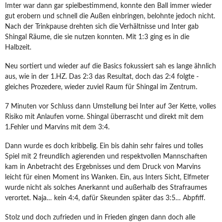
Imter war dann gar spielbestimmend, konnte den Ball immer wieder
gut erobern und schnell die Außen einbringen, belohnte jedoch nicht.
Nach der Trinkpause drehten sich die Verhältnisse und Inter gab
Shingal Räume, die sie nutzen konnten. Mit 1:3 ging es in die
Halbzeit.
Neu sortiert und wieder auf die Basics fokussiert sah es lange ähnlich
aus, wie in der 1.HZ. Das 2:3 das Resultat, doch das 2:4 folgte -
gleiches Prozedere, wieder zuviel Raum für Shingal im Zentrum.
7 Minuten vor Schluss dann Umstellung bei Inter auf 3er Kette, volles
Risiko mit Anlaufen vorne. Shingal überrascht und direkt mit dem
1.Fehler und Marvins mit dem 3:4.
Dann wurde es doch kribbelig. Ein bis dahin sehr faires und tolles
Spiel mit 2 freundlich agierenden und respektvollen Mannschaften
kam in Anbetracht des Ergebnisses und dem Druck von Marvins
leicht für einen Moment ins Wanken. Ein, aus Inters Sicht, Elfmeter
wurde nicht als solches Anerkannt und außerhalb des Strafraumes
verortet. Naja… kein 4:4, dafür Skeunden später das 3:5… Abpfiff.
Stolz und doch zufrieden und in Frieden gingen dann doch alle