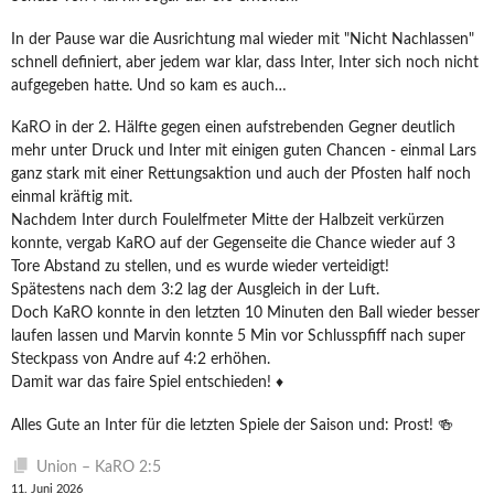
In der Pause war die Ausrichtung mal wieder mit "Nicht Nachlassen"
schnell definiert, aber jedem war klar, dass Inter, Inter sich noch nicht
aufgegeben hatte. Und so kam es auch…
KaRO in der 2. Hälfte gegen einen aufstrebenden Gegner deutlich
mehr unter Druck und Inter mit einigen guten Chancen - einmal Lars
ganz stark mit einer Rettungsaktion und auch der Pfosten half noch
einmal kräftig mit.
Nachdem Inter durch Foulelfmeter Mitte der Halbzeit verkürzen
konnte, vergab KaRO auf der Gegenseite die Chance wieder auf 3
Tore Abstand zu stellen, und es wurde wieder verteidigt!
Spätestens nach dem 3:2 lag der Ausgleich in der Luft.
Doch KaRO konnte in den letzten 10 Minuten den Ball wieder besser
laufen lassen und Marvin konnte 5 Min vor Schlusspfiff nach super
Steckpass von Andre auf 4:2 erhöhen.
Damit war das faire Spiel entschieden! ♦️
Alles Gute an Inter für die letzten Spiele der Saison und: Prost! 🍻
Union – KaRO 2:5
11. Juni 2026