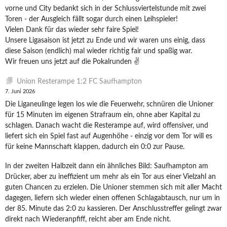
vorne und City bedankt sich in der Schlussviertelstunde mit zwei
Toren - der Ausgleich fällt sogar durch einen Leihspieler!
Vielen Dank für das wieder sehr faire Spiel!
Unsere Ligasaison ist jetzt zu Ende und wir waren uns einig, dass
diese Saison (endlich) mal wieder richtig fair und spaßig war.
Wir freuen uns jetzt auf die Pokalrunden ✌️
Union Resterampe 1:2 FC Saufhampton
7. Juni 2026
Die Liganeulinge legen los wie die Feuerwehr, schnüren die Unioner
für 15 Minuten im eigenen Strafraum ein, ohne aber Kapital zu
schlagen. Danach wacht die Resterampe auf, wird offensiver, und
liefert sich ein Spiel fast auf Augenhöhe - einzig vor dem Tor will es
für keine Mannschaft klappen, dadurch ein 0:0 zur Pause.
In der zweiten Halbzeit dann ein ähnliches Bild: Saufhampton am
Drücker, aber zu ineffizient um mehr als ein Tor aus einer Vielzahl an
guten Chancen zu erzielen. Die Unioner stemmen sich mit aller Macht
dagegen, liefern sich wieder einen offenen Schlagabtausch, nur um in
der 85. Minute das 2:0 zu kassieren. Der Anschlusstreffer gelingt zwar
direkt nach Wiederanpfiff, reicht aber am Ende nicht.