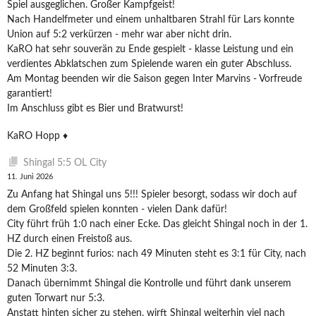
Spiel ausgeglichen. Großer Kampfgeist!
Nach Handelfmeter und einem unhaltbaren Strahl für Lars konnte
Union auf 5:2 verkürzen - mehr war aber nicht drin.
KaRO hat sehr souverän zu Ende gespielt - klasse Leistung und ein
verdientes Abklatschen zum Spielende waren ein guter Abschluss.
Am Montag beenden wir die Saison gegen Inter Marvins - Vorfreude
garantiert!
Im Anschluss gibt es Bier und Bratwurst!
KaRO Hopp ♦️
Shingal 5:5 OL City
11. Juni 2026
Zu Anfang hat Shingal uns 5!!! Spieler besorgt, sodass wir doch auf
dem Großfeld spielen konnten - vielen Dank dafür!
City führt früh 1:0 nach einer Ecke. Das gleicht Shingal noch in der 1.
HZ durch einen Freistoß aus.
Die 2. HZ beginnt furios: nach 49 Minuten steht es 3:1 für City, nach
52 Minuten 3:3.
Danach übernimmt Shingal die Kontrolle und führt dank unserem
guten Torwart nur 5:3.
Anstatt hinten sicher zu stehen, wirft Shingal weiterhin viel nach