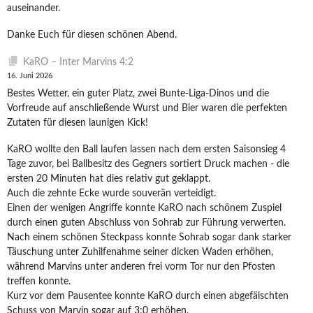
auseinander.
Danke Euch für diesen schönen Abend.
KaRO – Inter Marvins 4:2
16. Juni 2026
Bestes Wetter, ein guter Platz, zwei Bunte-Liga-Dinos und die
Vorfreude auf anschließende Wurst und Bier waren die perfekten
Zutaten für diesen launigen Kick!
KaRO wollte den Ball laufen lassen nach dem ersten Saisonsieg 4
Tage zuvor, bei Ballbesitz des Gegners sortiert Druck machen - die
ersten 20 Minuten hat dies relativ gut geklappt.
Auch die zehnte Ecke wurde souverän verteidigt.
Einen der wenigen Angriffe konnte KaRO nach schönem Zuspiel
durch einen guten Abschluss von Sohrab zur Führung verwerten.
Nach einem schönen Steckpass konnte Sohrab sogar dank starker
Täuschung unter Zuhilfenahme seiner dicken Waden erhöhen,
während Marvins unter anderen frei vorm Tor nur den Pfosten
treffen konnte.
Kurz vor dem Pausentee konnte KaRO durch einen abgefälschten
Schuss von Marvin sogar auf 3:0 erhöhen.