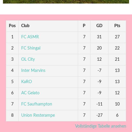
Pos
Club
P
GD
Pts
1
FC ASMR
7
31
27
2
FC Shingal
7
20
22
3
OL City
7
12
21
4
Inter Marvins
7
-7
13
5
KaRO
7
-9
13
6
AC Gelato
7
-9
12
7
FC Saufhampton
7
-11
10
8
Union Resterampe
7
-27
6
Vollständige Tabelle ansehen