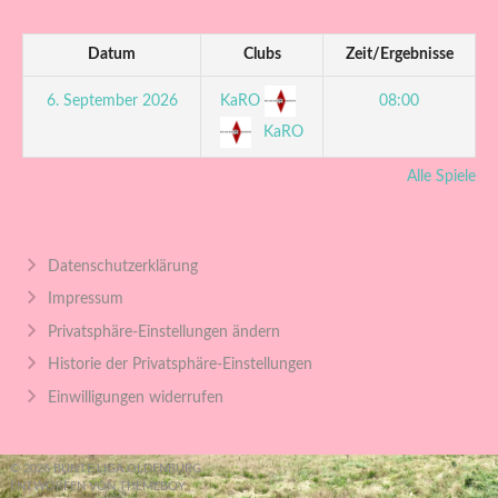
Datum
Clubs
Zeit/Ergebnisse
KaRO
6. September 2026
08:00
KaRO
Alle Spiele
Datenschutzerklärung
Impressum
Privatsphäre-Einstellungen ändern
Historie der Privatsphäre-Einstellungen
Einwilligungen widerrufen
© 2026 BUNTE LIGA OLDENBURG
ENTWORFEN VON THEMEBOY