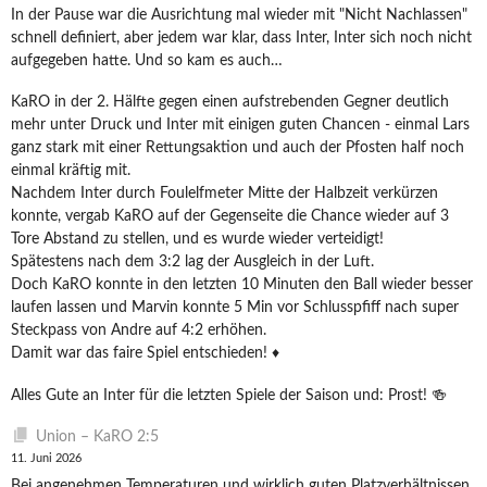
In der Pause war die Ausrichtung mal wieder mit "Nicht Nachlassen"
schnell definiert, aber jedem war klar, dass Inter, Inter sich noch nicht
aufgegeben hatte. Und so kam es auch…
KaRO in der 2. Hälfte gegen einen aufstrebenden Gegner deutlich
mehr unter Druck und Inter mit einigen guten Chancen - einmal Lars
ganz stark mit einer Rettungsaktion und auch der Pfosten half noch
einmal kräftig mit.
Nachdem Inter durch Foulelfmeter Mitte der Halbzeit verkürzen
konnte, vergab KaRO auf der Gegenseite die Chance wieder auf 3
Tore Abstand zu stellen, und es wurde wieder verteidigt!
Spätestens nach dem 3:2 lag der Ausgleich in der Luft.
Doch KaRO konnte in den letzten 10 Minuten den Ball wieder besser
laufen lassen und Marvin konnte 5 Min vor Schlusspfiff nach super
Steckpass von Andre auf 4:2 erhöhen.
Damit war das faire Spiel entschieden! ♦️
Alles Gute an Inter für die letzten Spiele der Saison und: Prost! 🍻
Union – KaRO 2:5
11. Juni 2026
Bei angenehmen Temperaturen und wirklich guten Platzverhältnissen