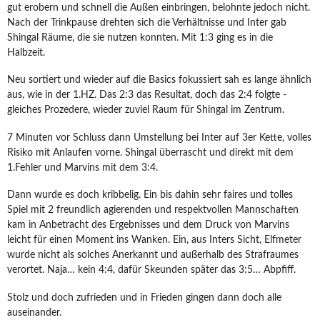
gut erobern und schnell die Außen einbringen, belohnte jedoch nicht.
Nach der Trinkpause drehten sich die Verhältnisse und Inter gab
Shingal Räume, die sie nutzen konnten. Mit 1:3 ging es in die
Halbzeit.
Neu sortiert und wieder auf die Basics fokussiert sah es lange ähnlich
aus, wie in der 1.HZ. Das 2:3 das Resultat, doch das 2:4 folgte -
gleiches Prozedere, wieder zuviel Raum für Shingal im Zentrum.
7 Minuten vor Schluss dann Umstellung bei Inter auf 3er Kette, volles
Risiko mit Anlaufen vorne. Shingal überrascht und direkt mit dem
1.Fehler und Marvins mit dem 3:4.
Dann wurde es doch kribbelig. Ein bis dahin sehr faires und tolles
Spiel mit 2 freundlich agierenden und respektvollen Mannschaften
kam in Anbetracht des Ergebnisses und dem Druck von Marvins
leicht für einen Moment ins Wanken. Ein, aus Inters Sicht, Elfmeter
wurde nicht als solches Anerkannt und außerhalb des Strafraumes
verortet. Naja… kein 4:4, dafür Skeunden später das 3:5… Abpfiff.
Stolz und doch zufrieden und in Frieden gingen dann doch alle
auseinander.