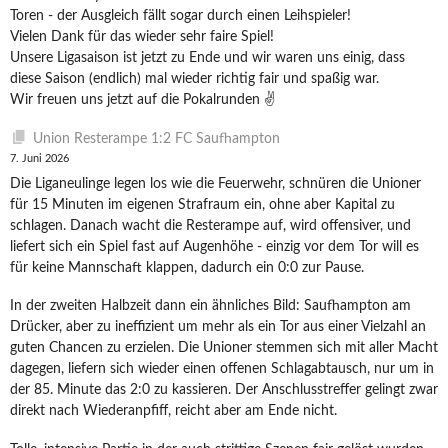
Toren - der Ausgleich fällt sogar durch einen Leihspieler!
Vielen Dank für das wieder sehr faire Spiel!
Unsere Ligasaison ist jetzt zu Ende und wir waren uns einig, dass
diese Saison (endlich) mal wieder richtig fair und spaßig war.
Wir freuen uns jetzt auf die Pokalrunden ✌️
Union Resterampe 1:2 FC Saufhampton
7. Juni 2026
Die Liganeulinge legen los wie die Feuerwehr, schnüren die Unioner
für 15 Minuten im eigenen Strafraum ein, ohne aber Kapital zu
schlagen. Danach wacht die Resterampe auf, wird offensiver, und
liefert sich ein Spiel fast auf Augenhöhe - einzig vor dem Tor will es
für keine Mannschaft klappen, dadurch ein 0:0 zur Pause.
In der zweiten Halbzeit dann ein ähnliches Bild: Saufhampton am
Drücker, aber zu ineffizient um mehr als ein Tor aus einer Vielzahl an
guten Chancen zu erzielen. Die Unioner stemmen sich mit aller Macht
dagegen, liefern sich wieder einen offenen Schlagabtausch, nur um in
der 85. Minute das 2:0 zu kassieren. Der Anschlusstreffer gelingt zwar
direkt nach Wiederanpfiff, reicht aber am Ende nicht.