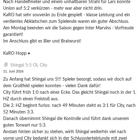
Nach Handelfmeter und einem unhaltbaren Strahl für Lars konnte
Union auf 5:2 verkürzen - mehr war aber nicht drin.
KaRO hat sehr souverän zu Ende gespielt - klasse Leistung und ein
verdientes Abklatschen zum Spielende waren ein guter Abschluss.
Am Montag beenden wir die Saison gegen Inter Marvins - Vorfreude
garantiert!
Im Anschluss gibt es Bier und Bratwurst!
KaRO Hopp ♦️
Shingal 5:5 OL City
11. Juni 2026
Zu Anfang hat Shingal uns 5!!! Spieler besorgt, sodass wir doch auf
dem Großfeld spielen konnten - vielen Dank dafür!
City führt früh 1:0 nach einer Ecke. Das gleicht Shingal noch in der 1.
HZ durch einen Freistoß aus.
Die 2. HZ beginnt furios: nach 49 Minuten steht es 3:1 für City, nach
52 Minuten 3:3.
Danach übernimmt Shingal die Kontrolle und führt dank unserem
guten Torwart nur 5:3.
Anstatt hinten sicher zu stehen, wirft Shingal weiterhin viel nach
vorne und City bedankt sich in der Schlussviertelstunde mit zwei